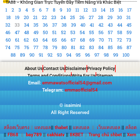
TA88 – Không Gian Trực Tuyến Đầy Tiềm Năng Và Khác Biệt
1
2
3
4
5
6
7
8
9
10
11
12
13
14
15
16
17
18
19
20
21
22
23
24
25
26
27
28
29
30
31
32
33
34
35
36
37
38
39
40
41
42
43
44
45
46
47
48
49
50
51
52
53
54
55
56
57
58
59
60
61
62
63
64
65
66
67
68
69
70
71
72
73
74
75
76
77
78
79
80
81
82
83
84
85
86
87
88
89
90
91
92
93
94
95
96
97
98
99
100
About Us
Contact Us
Disclaimer
Privacy Policy
Terms and Conditions
Write For Us
Sitemap
Email:
emmawatsofficial54@gmail.com
Telegram:
emmaofficial54
©
isaimini
All Right Reserved
สล็อตเว็บตรง
||
แทงบอล
||
thabet
||
แทงบอล
||
เว็บแทงบอล
||
สล็อต
||
FB68
||
bay789
||
cakhiatv
||
8KBET
||
Trang chủ shbet
||
Xem