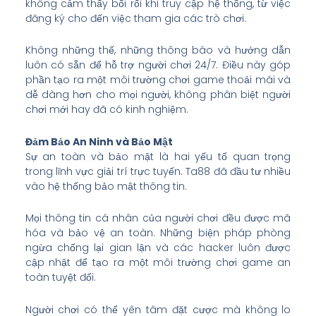
không cảm thấy bối rối khi truy cập hệ thống, từ việc
đăng ký cho đến việc tham gia các trò chơi.
Không những thế, những thông báo và hướng dẫn
luôn có sẵn để hỗ trợ người chơi 24/7. Điều này góp
phần tạo ra một môi trường chơi game thoải mái và
dễ dàng hơn cho mọi người, không phân biệt người
chơi mới hay đã có kinh nghiệm.
Đảm Bảo An Ninh và Bảo Mật
Sự an toàn và bảo mật là hai yếu tố quan trọng
trong lĩnh vực giải trí trực tuyến. Ta88 đã đầu tư nhiều
vào hệ thống bảo mật thông tin.
Mọi thông tin cá nhân của người chơi đều được mã
hóa và bảo vệ an toàn. Những biện pháp phòng
ngừa chống lại gian lận và các hacker luôn được
cập nhật để tạo ra một môi trường chơi game an
toàn tuyệt đối.
Người chơi có thể yên tâm đặt cược mà không lo