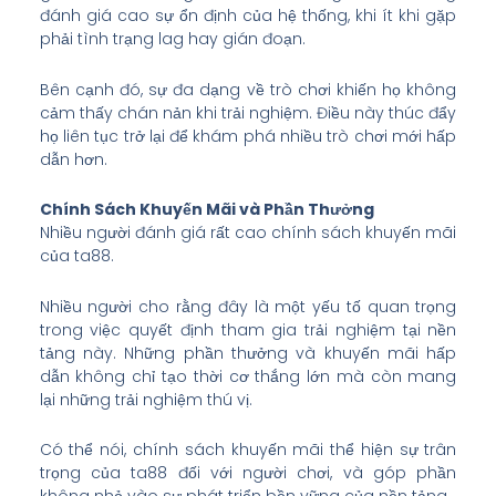
đánh giá cao sự ổn định của hệ thống, khi ít khi gặp
phải tình trạng lag hay gián đoạn.
Bên cạnh đó, sự đa dạng về trò chơi khiến họ không
cảm thấy chán nản khi trải nghiệm. Điều này thúc đẩy
họ liên tục trở lại để khám phá nhiều trò chơi mới hấp
dẫn hơn.
Chính Sách Khuyến Mãi và Phần Thưởng
Nhiều người đánh giá rất cao chính sách khuyến mãi
của ta88.
Nhiều người cho rằng đây là một yếu tố quan trọng
trong việc quyết định tham gia trải nghiệm tại nền
tảng này. Những phần thưởng và khuyến mãi hấp
dẫn không chỉ tạo thời cơ thắng lớn mà còn mang
lại những trải nghiệm thú vị.
Có thể nói, chính sách khuyến mãi thể hiện sự trân
trọng của ta88 đối với người chơi, và góp phần