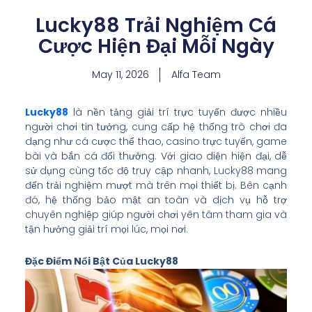
Lucky88 Trải Nghiệm Cá
Cược Hiện Đại Mỗi Ngày
May 11, 2026
Alfa Team
Lucky88
là nền tảng giải trí trực tuyến được nhiều
người chơi tin tưởng, cung cấp hệ thống trò chơi đa
dạng như cá cược thể thao, casino trực tuyến, game
bài và bắn cá đổi thưởng. Với giao diện hiện đại, dễ
sử dụng cùng tốc độ truy cập nhanh, Lucky88 mang
đến trải nghiệm mượt mà trên mọi thiết bị. Bên cạnh
đó, hệ thống bảo mật an toàn và dịch vụ hỗ trợ
chuyên nghiệp giúp người chơi yên tâm tham gia và
tận hưởng giải trí mọi lúc, mọi nơi.
Đặc Điểm Nổi Bật Của Lucky88