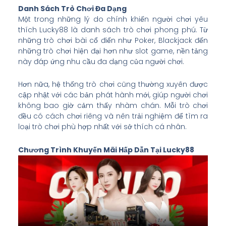
Danh Sách Trò Chơi Đa Dạng
Một trong những lý do chính khiến người chơi yêu
thích Lucky88 là danh sách trò chơi phong phú. Từ
những trò chơi bài cổ điển như Poker, Blackjack đến
những trò chơi hiện đại hơn như slot game, nền tảng
này đáp ứng nhu cầu đa dạng của người chơi.
Hơn nữa, hệ thống trò chơi cũng thường xuyên được
cập nhật với các bản phát hành mới, giúp người chơi
không bao giờ cảm thấy nhàm chán. Mỗi trò chơi
đều có cách chơi riêng và nên trải nghiệm để tìm ra
loại trò chơi phù hợp nhất với sở thích cá nhân.
Chương Trình Khuyến Mãi Hấp Dẫn Tại Lucky88