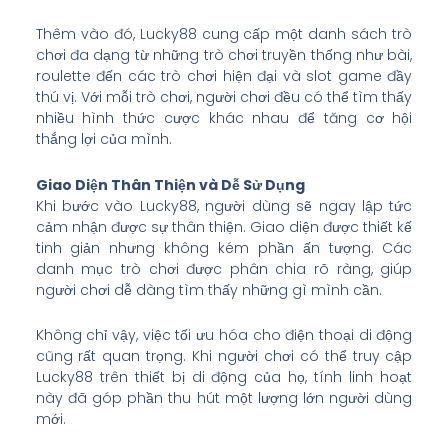
Thêm vào đó, Lucky88 cung cấp một danh sách trò
chơi đa dạng từ những trò chơi truyền thống như bài,
roulette đến các trò chơi hiện đại và slot game đầy
thú vị. Với mỗi trò chơi, người chơi đều có thể tìm thấy
nhiều hình thức cược khác nhau để tăng cơ hội
thắng lợi của mình.
Giao Diện Thân Thiện và Dễ Sử Dụng
Khi bước vào Lucky88, người dùng sẽ ngay lập tức
cảm nhận được sự thân thiện. Giao diện được thiết kế
tinh giản nhưng không kém phần ấn tượng. Các
danh mục trò chơi được phân chia rõ ràng, giúp
người chơi dễ dàng tìm thấy những gì mình cần.
Không chỉ vậy, việc tối ưu hóa cho điện thoại di động
cũng rất quan trọng. Khi người chơi có thể truy cập
Lucky88 trên thiết bị di động của họ, tính linh hoạt
này đã góp phần thu hút một lượng lớn người dùng
mới.