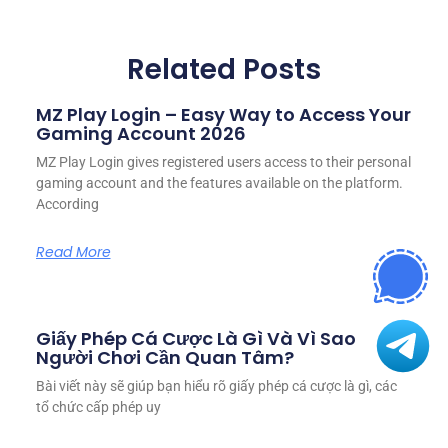
Related Posts
MZ Play Login – Easy Way to Access Your
Gaming Account 2026
MZ Play Login gives registered users access to their personal
gaming account and the features available on the platform.
According
Read More
Giấy Phép Cá Cược Là Gì Và Vì Sao
Người Chơi Cần Quan Tâm?
Bài viết này sẽ giúp bạn hiểu rõ giấy phép cá cược là gì, các
tổ chức cấp phép uy