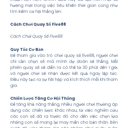
hướng mới trong việc tiêu khiển thời gian cũng như
tìm kiếm cơ hội thắng lớn.
Cách Chơi Quay Số Five88
Cách Chơi Quay Số Five88
Quy Tắc Cơ Bản
Để tham gia vào trò chơi quay số five88, người chơi
chỉ cần chọn số mà mình dự đoán sẽ thắng. Mỗi
phiên quay số sẽ diễn ra có thể từ 30 phút đến 1 giờ,
và người chơi sẽ nhận được kết quả ngay lập tức.
Điều này tạo ra sự hồi hộp và kích thích mỗi khi tham
gia.
Chiến Lược Tăng Cơ Hội Thắng
Để tăng khả năng thắng, nhiều người chơi thường áp
dụng các chiến lược khác nhau, từ việc nghiên cứu
các con số đã ra trước đó cho đến việc chọn lựa
những con số mang lại may mắn cho bản thân. Bên