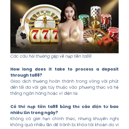
Các câu hỏi thường gặp về nạp tiền ta88
How long does it take to process a deposit
through ta88?
Giao dịch thường hoàn thành trong vòng vài phút
đến tối đa vài giờ, tùy thuộc vào phương thức và hệ
thống ngân hàng hoặc ví điện tử.
Có thể nạp tiền ta88 bằng thẻ cào điện tử bao
nhiêu lần trong ngày?
Không có giới hạn chính thức, nhưng khuyến nghị
không quá nhiều lần để tránh bị khóa tài khoản do vi