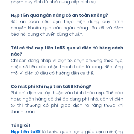
phạm quy định từ nhà cung cấp dịch vụ.
Nạp tiền qua ngân hàng có an toàn không?
Rất an toàn nếu bạn thực hiện đúng quy trình
chuyển khoản qua các ngân hàng liên kết và đảm
bảo nội dung chuyển đúng chuẩn.
Tôi có thể nạp tiền ta88 qua ví điện tử bằng cách
nào?
Chỉ cần đăng nhập ví điện tử, chọn phương thức nạp,
nhập số tiền, xác nhận thanh toán là xong. Nền tảng
mỗi ví điện tử đều có hướng dẫn cụ thể.
Có mất phí khi nạp tiền ta88 không?
Phí phí dịch vụ tùy thuộc vào hình thức nạp. Thẻ cào
hoặc ngân hàng có thể áp dụng phí nhỏ, còn ví điện
tử thì thường có phí giao dịch rõ ràng trước khi
thanh toán.
Tổng kết
Nạp tiền ta88
là bước quan trọng giúp bạn mở rộng