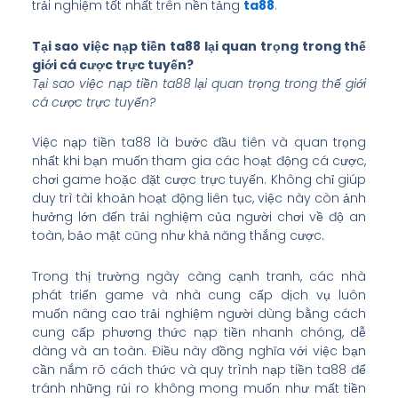
trải nghiệm tốt nhất trên nền tảng
ta88
.
Tại sao việc nạp tiền ta88 lại quan trọng trong thế
giới cá cược trực tuyến?
Tại sao việc nạp tiền ta88 lại quan trọng trong thế giới
cá cược trực tuyến?
Việc nạp tiền ta88 là bước đầu tiên và quan trọng
nhất khi bạn muốn tham gia các hoạt động cá cược,
chơi game hoặc đặt cược trực tuyến. Không chỉ giúp
duy trì tài khoản hoạt động liên tục, việc này còn ảnh
hưởng lớn đến trải nghiệm của người chơi về độ an
toàn, bảo mật cũng như khả năng thắng cược.
Trong thị trường ngày càng cạnh tranh, các nhà
phát triển game và nhà cung cấp dịch vụ luôn
muốn nâng cao trải nghiệm người dùng bằng cách
cung cấp phương thức nạp tiền nhanh chóng, dễ
dàng và an toàn. Điều này đồng nghĩa với việc bạn
cần nắm rõ cách thức và quy trình nạp tiền ta88 để
tránh những rủi ro không mong muốn như mất tiền