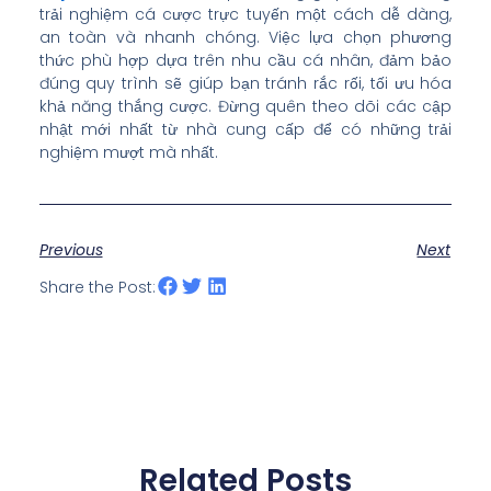
trải nghiệm cá cược trực tuyến một cách dễ dàng,
an toàn và nhanh chóng. Việc lựa chọn phương
thức phù hợp dựa trên nhu cầu cá nhân, đảm bảo
đúng quy trình sẽ giúp bạn tránh rắc rối, tối ưu hóa
khả năng thắng cược. Đừng quên theo dõi các cập
nhật mới nhất từ nhà cung cấp để có những trải
nghiệm mượt mà nhất.
Previous
Next
Share the Post:
Related Posts