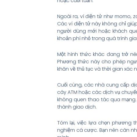
hoặc cuối tuần.
Ngoài ra, ví điện tử như momo, 
Các ví điện tử này không chỉ giú
người dùng mới hoặc khách quen
khoản phí nhỏ trong quá trình gia
Một hình thức khác đang trở nên
Phương thức này cho phép người 
khăn về thủ tục và thời gian xác
Cuối cùng, các nhà cung cấp dịc
cây ATM hoặc các dịch vụ chuyển
không quen thao tác qua mạng. D
thành giao dịch.
Tóm lại, việc lựa chọn phương th
nghiệm cá cược. Bạn nên cân nhắc