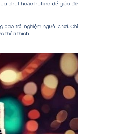
ua chat hoặc hotline để giúp đỡ
ng cao trải nghiệm người chơi. Chỉ
c thỏa thích.