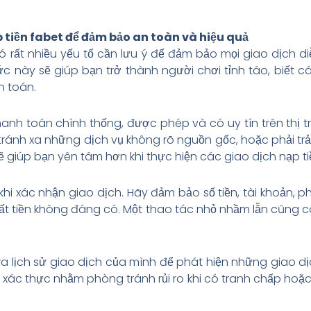
 tiền fabet để đảm bảo an toàn và hiệu quả
có rất nhiều yếu tố cần lưu ý để đảm bảo mọi giao dịch di
hức này sẽ giúp bạn trở thành người chơi tỉnh táo, biết 
h toán.
nh toán chính thống, được phép và có uy tín trên thị 
 tránh xa những dịch vụ không rõ nguồn gốc, hoặc phải tr
 giúp bạn yên tâm hơn khi thực hiện các giao dịch nạp ti
 khi xác nhận giao dịch. Hãy đảm bảo số tiền, tài khoản
ất tiền không đáng có. Một thao tác nhỏ nhầm lẫn cũng c
 lịch sử giao dịch của mình để phát hiện những giao dịch
ác thực nhằm phòng tránh rủi ro khi có tranh chấp hoặc