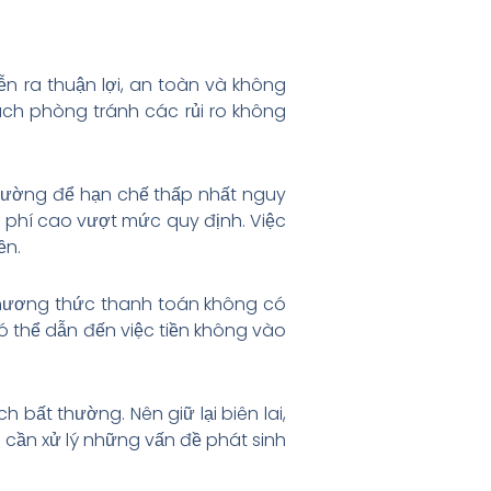
ễn ra thuận lợi, an toàn và không
cách phòng tránh các rủi ro không
trường để hạn chế thấp nhất nguy
ả phí cao vượt mức quy định. Việc
ền.
, phương thức thanh toán không có
ó thể dẫn đến việc tiền không vào
 bất thường. Nên giữ lại biên lai,
 cần xử lý những vấn đề phát sinh