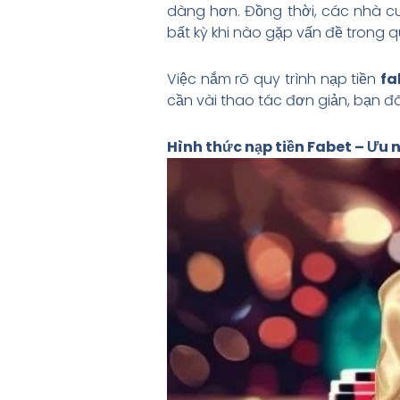
dàng hơn. Đồng thời, các nhà c
bất kỳ khi nào gặp vấn đề trong qu
Việc nắm rõ quy trình nạp tiền
fa
cần vài thao tác đơn giản, bạn đ
Hình thức nạp tiền Fabet – Ưu