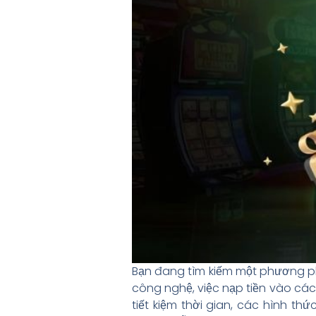
Bạn đang tìm kiếm một phương 
công nghệ, việc nạp tiền vào các
tiết kiệm thời gian, các hình th