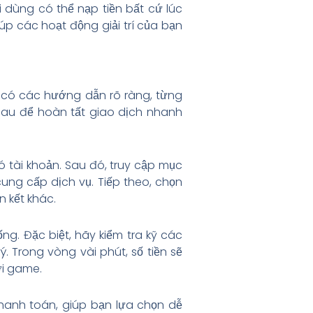
 dùng có thể nạp tiền bất cứ lúc
iúp các hoạt động giải trí của bạn
ã có các hướng dẫn rõ ràng, từng
sau để hoàn tất giao dịch nhanh
 tài khoản. Sau đó, truy cập mục
ung cấp dịch vụ. Tiếp theo, chọn
 kết khác.
ng. Đặc biệt, hãy kiểm tra kỹ các
. Trong vòng vài phút, số tiền sẽ
ơi game.
hanh toán, giúp bạn lựa chọn dễ