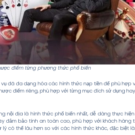
nhược điểm từng phương thức phổ biến
 vụ đã đa dạng hóa các hình thức nạp tiền để phù hợp 
hược điểm riêng, phù hợp với từng mục đích sử dụng hay
ng nội địa là hình thức phổ biến nhất, dễ dàng thực hiệ
 này đảm bảo tính an toàn cao, phù hợp với khách hàng 
xử lý có thể lâu hơn so với các hình thức khác, đặc biệt l