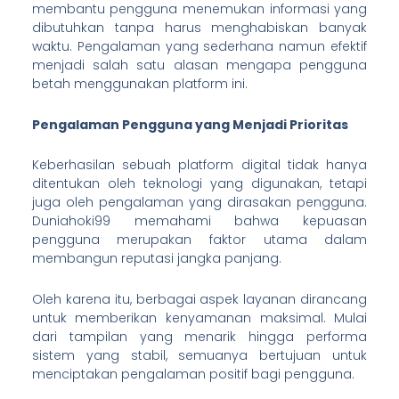
membantu pengguna menemukan informasi yang
dibutuhkan tanpa harus menghabiskan banyak
waktu. Pengalaman yang sederhana namun efektif
menjadi salah satu alasan mengapa pengguna
betah menggunakan platform ini.
Pengalaman Pengguna yang Menjadi Prioritas
Keberhasilan sebuah platform digital tidak hanya
ditentukan oleh teknologi yang digunakan, tetapi
juga oleh pengalaman yang dirasakan pengguna.
Duniahoki99 memahami bahwa kepuasan
pengguna merupakan faktor utama dalam
membangun reputasi jangka panjang.
Oleh karena itu, berbagai aspek layanan dirancang
untuk memberikan kenyamanan maksimal. Mulai
dari tampilan yang menarik hingga performa
sistem yang stabil, semuanya bertujuan untuk
menciptakan pengalaman positif bagi pengguna.