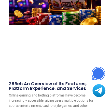
28Bet: An Overview of Its Features,
Platform Experience, and Services
Online gaming and betting platforms have become
increasingly accessible, giving users multiple options for
sports entertainment, casino-style games, and other