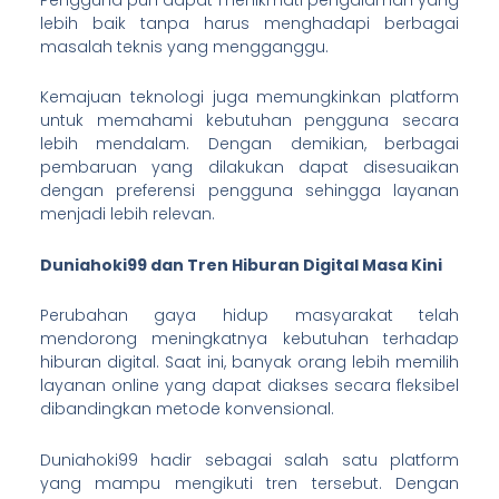
lebih baik tanpa harus menghadapi berbagai
masalah teknis yang mengganggu.
Kemajuan teknologi juga memungkinkan platform
untuk memahami kebutuhan pengguna secara
lebih mendalam. Dengan demikian, berbagai
pembaruan yang dilakukan dapat disesuaikan
dengan preferensi pengguna sehingga layanan
menjadi lebih relevan.
Duniahoki99 dan Tren Hiburan Digital Masa Kini
Perubahan gaya hidup masyarakat telah
mendorong meningkatnya kebutuhan terhadap
hiburan digital. Saat ini, banyak orang lebih memilih
layanan online yang dapat diakses secara fleksibel
dibandingkan metode konvensional.
Duniahoki99 hadir sebagai salah satu platform
yang mampu mengikuti tren tersebut. Dengan