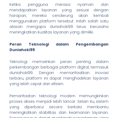
Ketika pengguna merasa nyaman dan
mendapatkan layanan yang sesuai dengan
harapan, mereka cenderung akan kembali
menggunakan platform tersebut. Inilah salah satu
alasan mengapa duniahoki99 terus berusaha
meningkatkan kualitas layanan yang dimiliki.
Peran Teknologi dalam Pengembangan
Duniahoki99
Teknologi memainkan peran penting dalam
perkembangan berbagai platform digital, termasuk
duniahoki99. Dengan memanfaatkan inovasi
terbaru, platform ini dapat menghadirkan layanan
yang lebih cepat dan efisien.
Pemanfaatan teknologi modern memungkinkan
proses akses menjadi lebih lancar. Selain itu, sistem
yang diperbarui secara berkala membantu
meningkatkan stabilitas dan keamanan layanan.
Pengguna pun dapat menikmati pengalaman yang