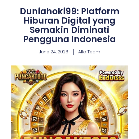
Duniahoki99: Platform
Hiburan Digital yang
Semakin Diminati
Pengguna Indonesia
June 24, 2026
Alfa Team