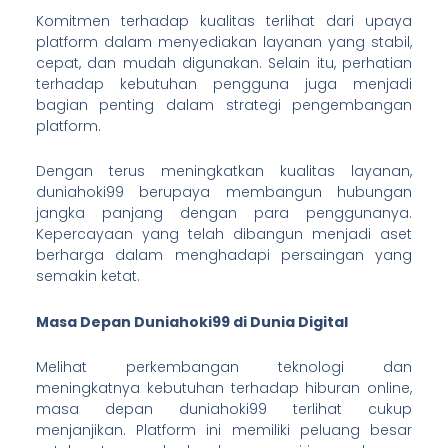
Komitmen terhadap kualitas terlihat dari upaya
platform dalam menyediakan layanan yang stabil,
cepat, dan mudah digunakan. Selain itu, perhatian
terhadap kebutuhan pengguna juga menjadi
bagian penting dalam strategi pengembangan
platform.
Dengan terus meningkatkan kualitas layanan,
duniahoki99 berupaya membangun hubungan
jangka panjang dengan para penggunanya.
Kepercayaan yang telah dibangun menjadi aset
berharga dalam menghadapi persaingan yang
semakin ketat.
Masa Depan Duniahoki99 di Dunia Digital
Melihat perkembangan teknologi dan
meningkatnya kebutuhan terhadap hiburan online,
masa depan duniahoki99 terlihat cukup
menjanjikan. Platform ini memiliki peluang besar