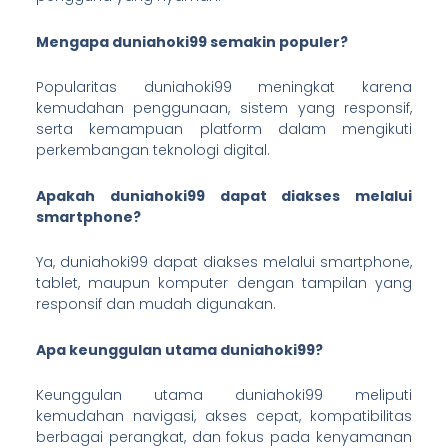
Mengapa duniahoki99 semakin populer?
Popularitas duniahoki99 meningkat karena
kemudahan penggunaan, sistem yang responsif,
serta kemampuan platform dalam mengikuti
perkembangan teknologi digital.
Apakah duniahoki99 dapat diakses melalui
smartphone?
Ya, duniahoki99 dapat diakses melalui smartphone,
tablet, maupun komputer dengan tampilan yang
responsif dan mudah digunakan.
Apa keunggulan utama duniahoki99?
Keunggulan utama duniahoki99 meliputi
kemudahan navigasi, akses cepat, kompatibilitas
berbagai perangkat, dan fokus pada kenyamanan