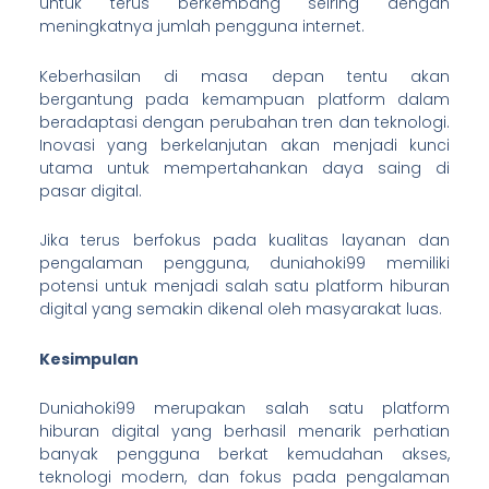
untuk terus berkembang seiring dengan
meningkatnya jumlah pengguna internet.
Keberhasilan di masa depan tentu akan
bergantung pada kemampuan platform dalam
beradaptasi dengan perubahan tren dan teknologi.
Inovasi yang berkelanjutan akan menjadi kunci
utama untuk mempertahankan daya saing di
pasar digital.
Jika terus berfokus pada kualitas layanan dan
pengalaman pengguna, duniahoki99 memiliki
potensi untuk menjadi salah satu platform hiburan
digital yang semakin dikenal oleh masyarakat luas.
Kesimpulan
Duniahoki99 merupakan salah satu platform
hiburan digital yang berhasil menarik perhatian
banyak pengguna berkat kemudahan akses,
teknologi modern, dan fokus pada pengalaman