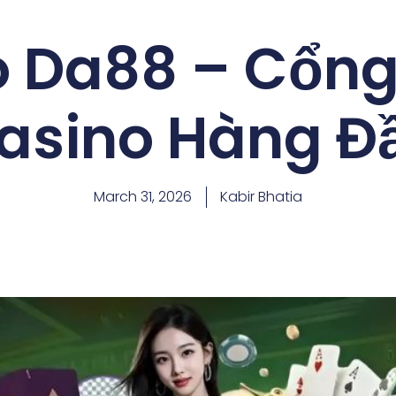
o Da88 – Cổn
asino Hàng Đ
March 31, 2026
Kabir Bhatia