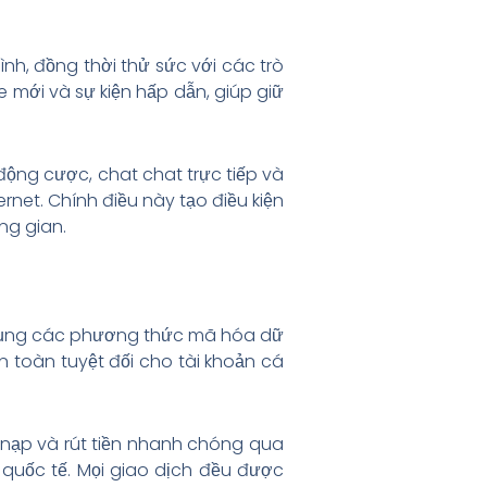
nh, đồng thời thử sức với các trò
 mới và sự kiện hấp dẫn, giúp giữ
động cược, chat chat trực tiếp và
ternet. Chính điều này tạo điều kiện
ng gian.
 dụng các phương thức mã hóa dữ
n toàn tuyệt đối cho tài khoản cá
 nạp và rút tiền nhanh chóng qua
quốc tế. Mọi giao dịch đều được