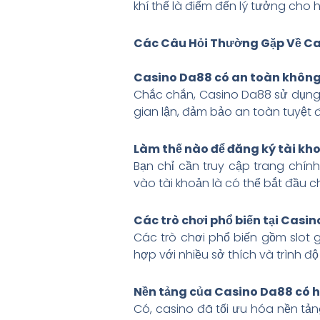
khí thế là điểm đến lý tưởng cho h
Các Câu Hỏi Thường Gặp Về C
Casino Da88 có an toàn khôn
Chắc chắn, Casino Da88 sử dụng 
gian lận, đảm bảo an toàn tuyệt đ
Làm thế nào để đăng ký tài kh
Bạn chỉ cần truy cập trang chín
vào tài khoản là có thể bắt đầu 
Các trò chơi phổ biến tại Casin
Các trò chơi phổ biến gồm slot 
hợp với nhiều sở thích và trình đ
Nền tảng của Casino Da88 có h
Có, casino đã tối ưu hóa nền tản