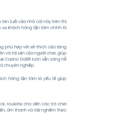
tên tuổi của nhà cái này trên thị
h vụ khách hàng tận tâm chính là
ng phù hợp với sở thích của từng
n và tài sản của người chơi, giúp
tại Casino Da88 luôn sẵn sàng hỗ
và chuyên nghiệp.
hách hàng tận tâm là yếu tố giúp
ck, roulette cho đến các trò chơi
iện, âm thanh và trải nghiệm thực