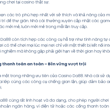
ng chơi tại casino thật sự.
ọn các trò phù hợp nhất với sở thích và khả năng của mì
i trí để thư giãn. Nhà cái thường xuyên cập nhật các game
ác mới mẻ, luôn mới mẻ trong mỗi lần truy cập.
no Da88 còn tích hợp các công cụ hỗ trợ như tính năng tự 
 có thể chơi mọi lúc mọi nơi chỉ với một thiết bị kết nối in
ải nghiệm mà không gặp phải giới hạn về thời gian hay khô
 thanh toán an toàn – Bền vững vượt trội
à một trong những ưu tiên của Casino Da88. Nhà cái sử
c hai lớp cùng các công cụ chống gian lận, giúp đảm bảo a
.
Da88 cũng rất linh hoạt và đa dạng, cho phép người chơi
hoản ngân hàng, ví điện tử hoặc các cổng thanh toán 