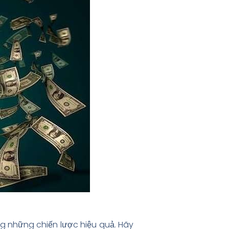
g những chiến lược hiệu quả. Hãy