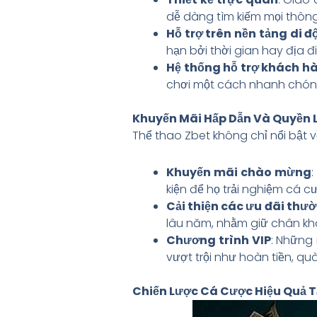
dễ dàng tìm kiếm mọi thông 
Hỗ trợ trên nền tảng di 
hạn bởi thời gian hay địa đ
Hệ thống hỗ trợ khách h
chơi một cách nhanh chóng
Khuyến Mãi Hấp Dẫn Và Quyền L
Thể thao Zbet không chỉ nổi bật 
Khuyến mãi chào mừng
kiện để họ trải nghiệm cá c
Cải thiện các ưu đãi thư
lâu năm, nhằm giữ chân kh
Chương trình VIP
: Những 
vượt trội như hoàn tiền, qu
Chiến Lược Cá Cược Hiệu Quả T