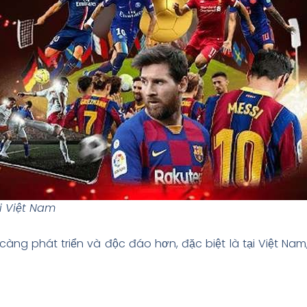
i Việt Nam
càng phát triển và độc đáo hơn, đặc biệt là tại Việt Na