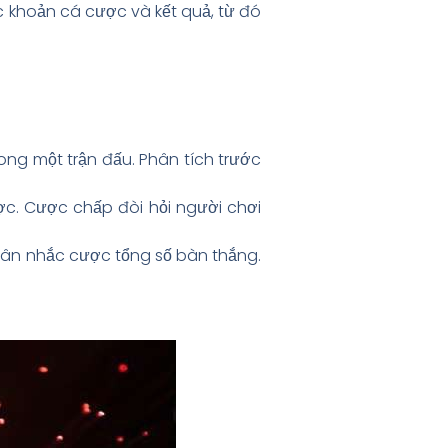
các khoản cá cược và kết quả, từ đó
rong một trận đấu. Phân tích trước
ợc. Cược chấp đòi hỏi người chơi
cân nhắc cược tổng số bàn thắng.