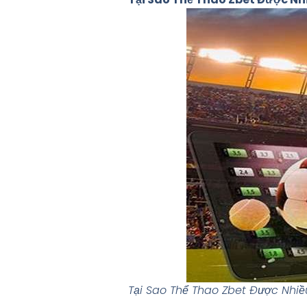
Tại Sao Thể Thao Zbet Được Nhiề