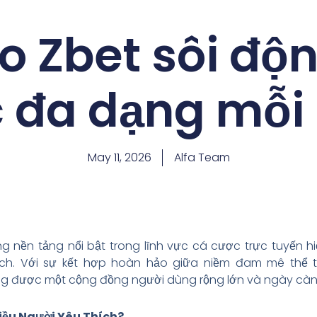
o Zbet sôi độ
 đa dạng mỗi
May 11, 2026
Alfa Team
g nền tảng nổi bật trong lĩnh vực cá cược trực tuyến 
 ích. Với sự kết hợp hoàn hảo giữa niềm đam mê thể 
g được một cộng đồng người dùng rộng lớn và ngày càng
iều Người Yêu Thích?