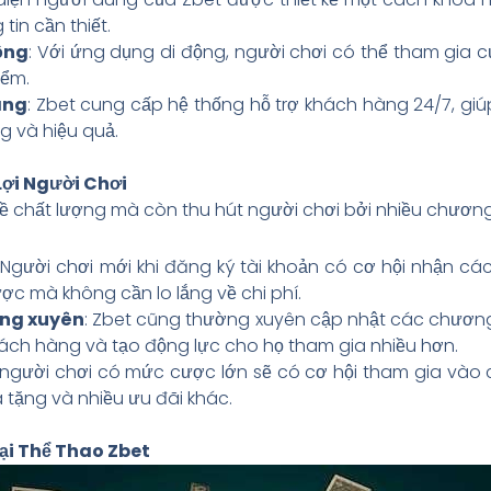
tin cần thiết.
động
: Với ứng dụng di động, người chơi có thể tham gia cư
iểm.
àng
: Zbet cung cấp hệ thống hỗ trợ khách hàng 24/7, giú
 và hiệu quả.
ợi Người Chơi
về chất lượng mà còn thu hút người chơi bởi nhiều chương
: Người chơi mới khi đăng ký tài khoản có cơ hội nhận c
ược mà không cần lo lắng về chi phí.
ờng xuyên
: Zbet cũng thường xuyên cập nhật các chương
ách hàng và tạo động lực cho họ tham gia nhiều hơn.
người chơi có mức cược lớn sẽ có cơ hội tham gia vào c
à tặng và nhiều ưu đãi khác.
ại Thể Thao Zbet