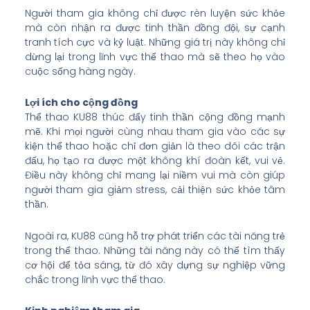
Người tham gia không chỉ được rèn luyện sức khỏe
mà còn nhận ra được tinh thần đồng đội, sự cạnh
tranh tích cực và kỷ luật. Những giá trị này không chỉ
dừng lại trong lĩnh vực thể thao mà sẽ theo họ vào
cuộc sống hàng ngày.
Lợi ích cho cộng đồng
Thể thao KU88 thúc đẩy tinh thần cộng đồng mạnh
mẽ. Khi mọi người cùng nhau tham gia vào các sự
kiện thể thao hoặc chỉ đơn giản là theo dõi các trận
đấu, họ tạo ra được một không khí đoàn kết, vui vẻ.
Điều này không chỉ mang lại niềm vui mà còn giúp
người tham gia giảm stress, cải thiện sức khỏe tâm
thần.
Ngoài ra, KU88 cũng hỗ trợ phát triển các tài năng trẻ
trong thể thao. Những tài năng này có thể tìm thấy
cơ hội để tỏa sáng, từ đó xây dựng sự nghiệp vững
chắc trong lĩnh vực thể thao.