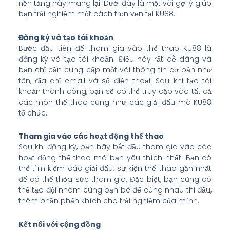
nền tảng này mang lại. Dưới đây là một vài gợi ý giúp
bạn trải nghiệm một cách trọn vẹn tại KU88.
Đăng ký và tạo tài khoản
Bước đầu tiên để tham gia vào thể thao KU88 là
đăng ký và tạo tài khoản. Điều này rất dễ dàng và
bạn chỉ cần cung cấp một vài thông tin cơ bản như
tên, địa chỉ email và số điện thoại. Sau khi tạo tài
khoản thành công, bạn sẽ có thể truy cập vào tất cả
các môn thể thao cũng như các giải đấu mà KU88
tổ chức.
Tham gia vào các hoạt động thể thao
Sau khi đăng ký, bạn hãy bắt đầu tham gia vào các
hoạt động thể thao mà bạn yêu thích nhất. Bạn có
thể tìm kiếm các giải đấu, sự kiện thể thao gần nhất
để có thể thỏa sức tham gia. Đặc biệt, bạn cũng có
thể tạo đội nhóm cùng bạn bè để cùng nhau thi đấu,
thêm phần phấn khích cho trải nghiệm của mình.
Kết nối với cộng đồng