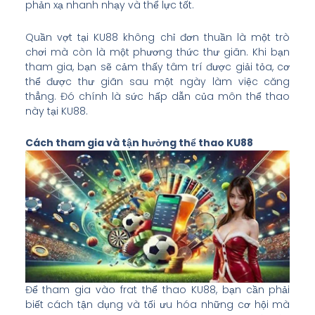
phản xạ nhanh nhạy và thể lực tốt.
Quần vợt tại KU88 không chỉ đơn thuần là một trò
chơi mà còn là một phương thức thư giãn. Khi bạn
tham gia, bạn sẽ cảm thấy tâm trí được giải tỏa, cơ
thể được thư giãn sau một ngày làm việc căng
thẳng. Đó chính là sức hấp dẫn của môn thể thao
này tại KU88.
Cách tham gia và tận hưởng thể thao KU88
Để tham gia vào frat thể thao KU88, bạn cần phải
biết cách tận dụng và tối ưu hóa những cơ hội mà