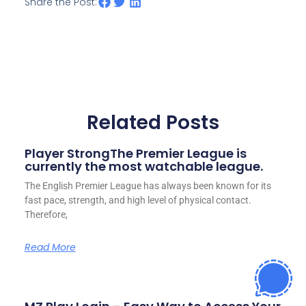
Share the Post:
Related Posts
Player StrongThe Premier League is
currently the most watchable league.
The English Premier League has always been known for its
fast pace, strength, and high level of physical contact.
Therefore,
Read More