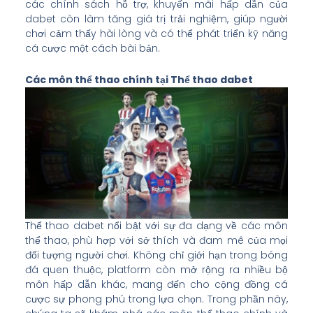
các chính sách hỗ trợ, khuyến mãi hấp dẫn của
dabet còn làm tăng giá trị trải nghiệm, giúp người
chơi cảm thấy hài lòng và có thể phát triển kỹ năng
cá cược một cách bài bản.
Các môn thể thao chính tại Thể thao dabet
Thể thao dabet nổi bật với sự đa dạng về các môn
thể thao, phù hợp với sở thích và đam mê của mọi
đối tượng người chơi. Không chỉ giới hạn trong bóng
đá quen thuộc, platform còn mở rộng ra nhiều bộ
môn hấp dẫn khác, mang đến cho cộng đồng cá
cược sự phong phú trong lựa chọn. Trong phần này,