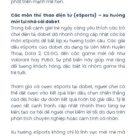
phát triển mạnh mẽ hơn.
Các môn thể thao điện tử (eSports) – xu hướng
mới tại nhà cái dabet
Trong bối cảnh giới trẻ ngày càng yêu thích các trò
chơi điện tử, dabet đã nhanh chóng cập nhật các bộ
môn eSports để bắt kịp xu hướng toàn cầu. Các giải
đấu eSports của dabet đa dạng từ Liên Minh Huyền
Thoại, Dota 2, CS:GO, đến các game mới nổi như
Valorant hay PUBG. Sự phổ biến này giúp mở rộng
đối tượng khách hàng, đặc biệt là nhóm game thủ
trẻ tuổi.
Tham gia cá cược eSports tại dabet, người chơi có
thể đặt cược vào kết quả trận đấu, chọn chiến thắng
của đội, hoặc dự đoán kết quả toàn bộ giải đấu. Tỷ lệ
cược rất cạnh tranh, cập nhật nhanh theo từng sự
kiện, tạo cơ hội để người chơi kiếm lời tối đa dựa trên
phân tích chuyên nghiệp hoặc cảm tính cá nhân.
Xu hướng eSports không chỉ là lĩnh vực mới mẻ mà