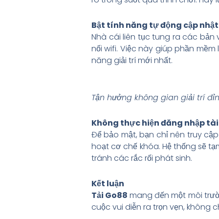
Bật tính năng tự động cập nhậ
Nhà cái liên tục tung ra các bản
nối wifi. Việc này giúp phần mềm 
năng giải trí mới nhất.
Tận hưởng không gian giải trí đ
Không thực hiện đăng nhập tài k
Để bảo mật, bạn chỉ nên truy cập
hoạt cơ chế khóa. Hệ thống sẽ tạ
tránh các rắc rối phát sinh.
Kết luận
Tải Go88
mang đến một môi trườn
cuộc vui diễn ra trọn vẹn, không