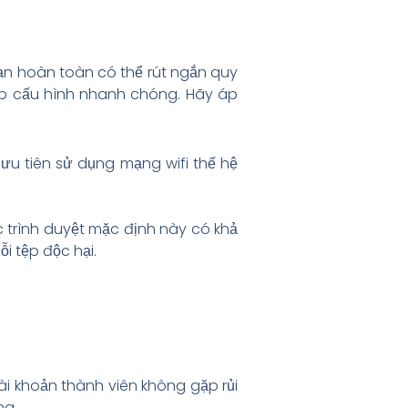
bạn hoàn toàn có thể rút ngắn quy
lập cấu hình nhanh chóng. Hãy áp
ưu tiên sử dụng mạng wifi thế hệ
 trình duyệt mặc định này có khả
ỗi tệp độc hại.
ài khoản thành viên không gặp rủi
ng.