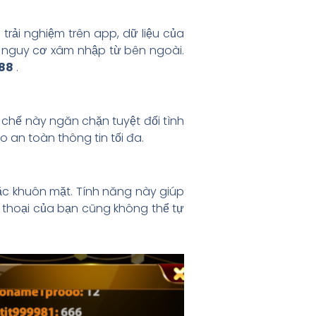
trải nghiệm trên app, dữ liệu của
 nguy cơ xâm nhập từ bên ngoài.
o88
.
 chế này ngăn chặn tuyệt đối tình
 an toàn thông tin tối đa.
ặc khuôn mặt. Tính năng này giúp
n thoại của bạn cũng không thể tự