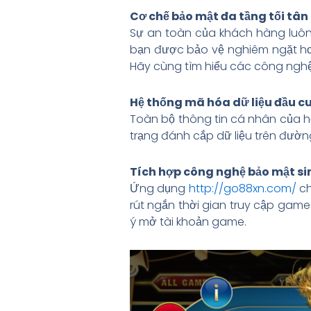
Cơ chế bảo mật đa tầng tối tân
Sự an toàn của khách hàng luôn l
bạn được bảo vệ nghiêm ngặt hơ
Hãy cùng tìm hiểu các công ngh
Hệ thống mã hóa dữ liệu đầu cu
Toàn bộ thông tin cá nhân của hộ
trạng đánh cắp dữ liệu trên đườn
Tích hợp công nghệ bảo mật si
Ứng dụng
http://go88xn.com/
ch
rút ngắn thời gian truy cập game
ý mở tài khoản game.