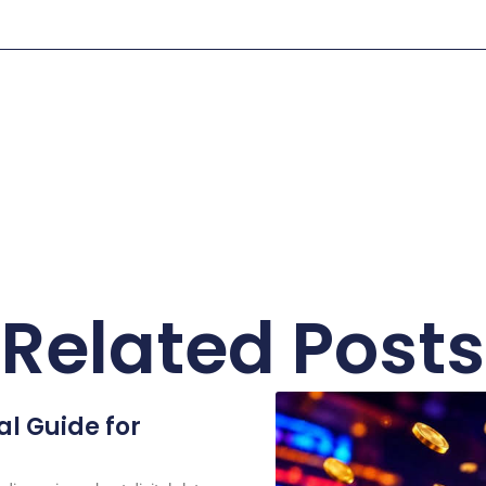
Related Posts
al Guide for