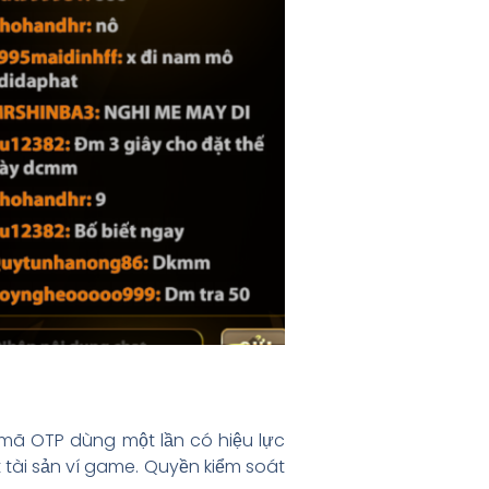
i mã OTP dùng một lần có hiệu lực
 tài sản ví game. Quyền kiểm soát