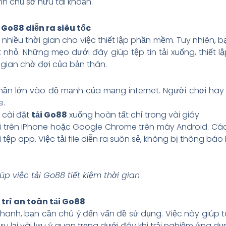
nh chủ sở hữu tài khoản.
 Go88 diễn ra siêu tốc
nhiều thời gian cho việc thiết lập phần mềm. Tuy nhiên, 
nhỏ. Những mẹo dưới đây giúp tệp tin tải xuống, thiết 
i gian chờ đợi của bản thân.
phần lớn vào độ mạnh của mạng internet. Người chơi hãy 
e.
 cài đặt
tải Go88
xuống hoàn tất chỉ trong vài giây.
i trên iPhone hoặc Google Chrome trên máy Android. Các
 tệp app. Việc tải file diễn ra suôn sẻ, không bị thông báo l
 việc tải Go88 tiết kiệm thời gian
trì an toàn tải Go88
 nhanh, bạn cần chú ý đến vấn đề sử dụng. Việc này giúp t
lưu lại vài lưu ý quan trọng dưới đây khi trải nghiệm ứng dụ