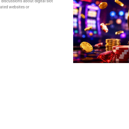
 discussions about digital slot
lated websites or