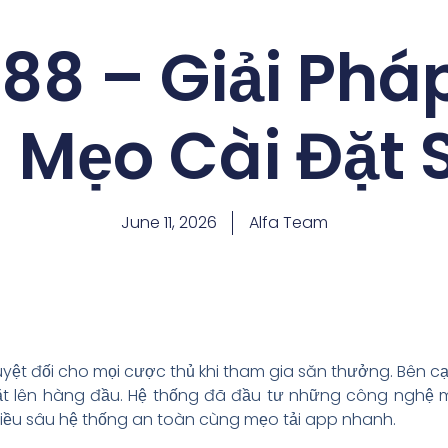
o88 – Giải Phá
 Mẹo Cài Đặt 
June 11, 2026
Alfa Team
yệt đối cho mọi cược thủ khi tham gia săn thưởng. Bên cạ
ặt lên hàng đầu. Hệ thống đã đầu tư những công nghệ m
chiều sâu hệ thống an toàn cùng mẹo tải app nhanh.