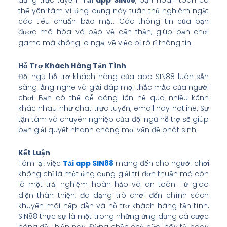
dụng trực tuyến.
Tải app SIN88
, bạn hoàn toàn có
thể yên tâm vì ứng dụng này tuân thủ nghiêm ngặt
các tiêu chuẩn bảo mật. Các thông tin của bạn
được mã hóa và bảo vệ cẩn thận, giúp bạn chơi
game mà không lo ngại về việc bị rò rỉ thông tin.
Hỗ Trợ Khách Hàng Tận Tình
Đội ngũ hỗ trợ khách hàng của app SIN88 luôn sẵn
sàng lắng nghe và giải đáp mọi thắc mắc của người
chơi. Bạn có thể dễ dàng liên hệ qua nhiều kênh
khác nhau như chat trực tuyến, email hay hotline. Sự
tận tâm và chuyên nghiệp của đội ngũ hỗ trợ sẽ giúp
bạn giải quyết nhanh chóng mọi vấn đề phát sinh.
Kết Luận
Tóm lại, việc
Tải app SIN88
mang đến cho người chơi
không chỉ là một ứng dụng giải trí đơn thuần mà còn
là một trải nghiệm hoàn hảo và an toàn. Từ giao
diện thân thiện, đa dạng trò chơi đến chính sách
khuyến mãi hấp dẫn và hỗ trợ khách hàng tận tình,
SIN88 thực sự là một trong những ứng dụng cá cược