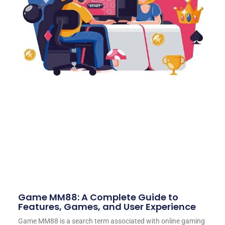
Game MM88: A Complete Guide to
Features, Games, and User Experience
Game MM88 is a search term associated with online gaming