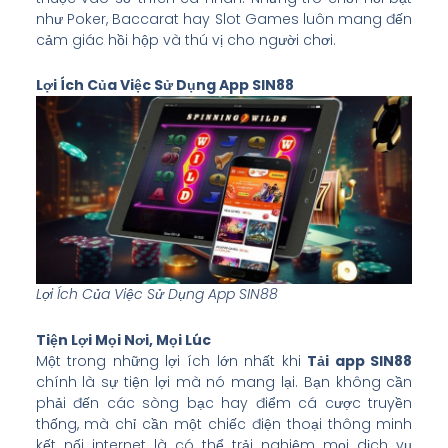
như Poker, Baccarat hay Slot Games luôn mang đến
cảm giác hồi hộp và thú vị cho người chơi.
Lợi Ích Của Việc Sử Dụng App SIN88
Lợi Ích Của Việc Sử Dụng App SIN88
Tiện Lợi Mọi Nơi, Mọi Lúc
Một trong những lợi ích lớn nhất khi
Tải app SIN88
chính là sự tiện lợi mà nó mang lại. Bạn không cần
phải đến các sòng bạc hay điểm cá cược truyền
thống, mà chỉ cần một chiếc điện thoại thông minh
kết nối internet là có thể trải nghiệm mọi dịch vụ