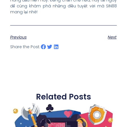
hàng đầu hiện nay. Đừng chần chừ nữa, hãy tải ngay
để cùng khám phá những điều tuyệt vời mà SIN88
mang lại nhé!
Previous
Next
Share the Post:
Related Posts