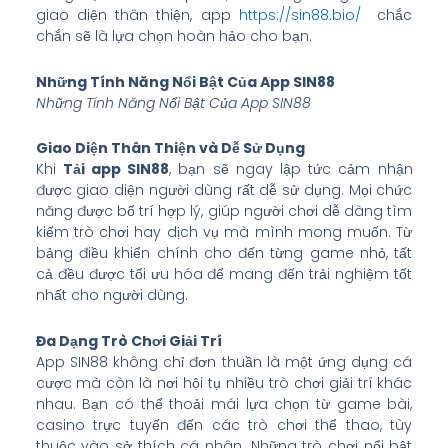
giao diện thân thiện, app
https://sin88.bio/
chắc
chắn sẽ là lựa chọn hoàn hảo cho bạn.
Những Tính Năng Nổi Bật Của App SIN88
Những Tính Năng Nổi Bật Của App SIN88
Giao Diện Thân Thiện và Dễ Sử Dụng
Khi
Tải app SIN88
, bạn sẽ ngay lập tức cảm nhận
được giao diện người dùng rất dễ sử dụng. Mọi chức
năng được bố trí hợp lý, giúp người chơi dễ dàng tìm
kiếm trò chơi hay dịch vụ mà mình mong muốn. Từ
bảng điều khiển chính cho đến từng game nhỏ, tất
cả đều được tối ưu hóa để mang đến trải nghiệm tốt
nhất cho người dùng.
Đa Dạng Trò Chơi Giải Trí
App SIN88 không chỉ đơn thuần là một ứng dụng cá
cược mà còn là nơi hội tụ nhiều trò chơi giải trí khác
nhau. Bạn có thể thoải mái lựa chọn từ game bài,
casino trực tuyến đến các trò chơi thể thao, tùy
thuộc vào sở thích cá nhân. Những trò chơi nổi bật