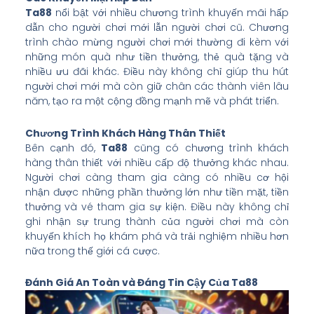
Ta88
nổi bật với nhiều chương trình khuyến mãi hấp
dẫn cho người chơi mới lẫn người chơi cũ. Chương
trình chào mừng người chơi mới thường đi kèm với
những món quà như tiền thưởng, thẻ quà tặng và
nhiều ưu đãi khác. Điều này không chỉ giúp thu hút
người chơi mới mà còn giữ chân các thành viên lâu
năm, tạo ra một cộng đồng mạnh mẽ và phát triển.
Chương Trình Khách Hàng Thân Thiết
Bên cạnh đó,
Ta88
cũng có chương trình khách
hàng thân thiết với nhiều cấp độ thưởng khác nhau.
Người chơi càng tham gia càng có nhiều cơ hội
nhận được những phần thưởng lớn như tiền mặt, tiền
thưởng và vé tham gia sự kiện. Điều này không chỉ
ghi nhận sự trung thành của người chơi mà còn
khuyến khích họ khám phá và trải nghiệm nhiều hơn
nữa trong thế giới cá cược.
Đánh Giá An Toàn và Đáng Tin Cậy Của Ta88