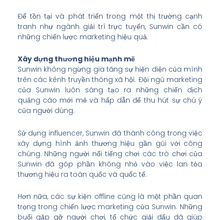
Để tồn tại và phát triển trong một thị trường cạnh
tranh như ngành giải trí trực tuyến, Sunwin cần có
những chiến lược marketing hiệu quả.
Xây dựng thương hiệu mạnh mẽ
Sunwin không ngừng gia tăng sự hiện diện của mình
trên các kênh truyền thông xã hội. Đội ngũ marketing
của Sunwin luôn sáng tạo ra những chiến dịch
quảng cáo mới mẻ và hấp dẫn để thu hút sự chú ý
của người dùng.
Sử dụng influencer, Sunwin đã thành công trong việc
xây dựng hình ảnh thương hiệu gần gũi với công
chúng. Những người nổi tiếng chơi các trò chơi của
Sunwin đã góp phần không nhỏ vào việc lan tỏa
thương hiệu ra toàn quốc và quốc tế.
Hơn nữa, các sự kiện offline cũng là một phần quan
trọng trong chiến lược marketing của Sunwin. Những
buổi gặp gỡ người chơi, tổ chức giải đấu đã giúp