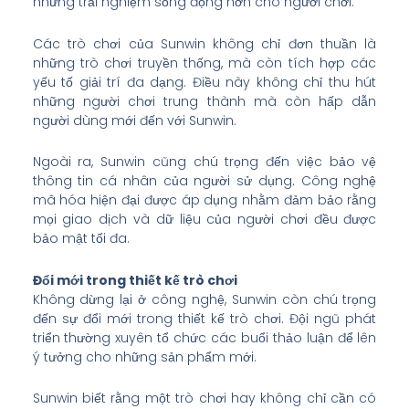
những trải nghiệm sống động hơn cho người chơi.
Các trò chơi của Sunwin không chỉ đơn thuần là
những trò chơi truyền thống, mà còn tích hợp các
yếu tố giải trí đa dạng. Điều này không chỉ thu hút
những người chơi trung thành mà còn hấp dẫn
người dùng mới đến với Sunwin.
Ngoài ra, Sunwin cũng chú trọng đến việc bảo vệ
thông tin cá nhân của người sử dụng. Công nghệ
mã hóa hiện đại được áp dụng nhằm đảm bảo rằng
mọi giao dịch và dữ liệu của người chơi đều được
bảo mật tối đa.
Đổi mới trong thiết kế trò chơi
Không dừng lại ở công nghệ, Sunwin còn chú trọng
đến sự đổi mới trong thiết kế trò chơi. Đội ngũ phát
triển thường xuyên tổ chức các buổi thảo luận để lên
ý tưởng cho những sản phẩm mới.
Sunwin biết rằng một trò chơi hay không chỉ cần có