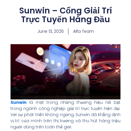
Sunwin – Cổng Giải Trí
Trực Tuyến Hàng Đầu
June 13, 2026
Alfa Team
Sunwin
là một trong những thương hiệu nổi bật
trong ngành công nghiệp giải trí trực tuyến hiện đại.
Với sự phát triển không ngừng, Sunwin đã khẳng định
vị trí của mình trên thị trường và thu hút hàng triệu
người dùng trên toàn thế giới.