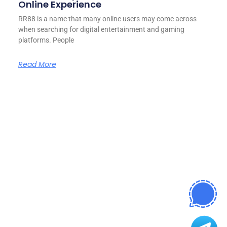
Online Experience
RR88 is a name that many online users may come across
when searching for digital entertainment and gaming
platforms. People
Read More