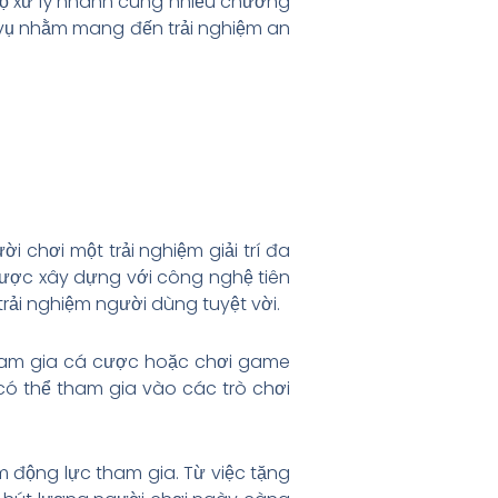
c độ xử lý nhanh cùng nhiều chương
h vụ nhằm mang đến trải nghiệm an
 chơi một trải nghiệm giải trí đa
 Được xây dựng với công nghệ tiên
rải nghiệm người dùng tuyệt vời.
ể tham gia cá cược hoặc chơi game
à có thể tham gia vào các trò chơi
 động lực tham gia. Từ việc tặng