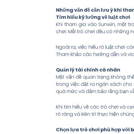
Những vấn đề cần lưu ý khi th
Tìm hiểu kỹ lưỡng về luật chơi
Khi tham gia vào Sunwin, một tr
chơi. Mỗi trò chơi đều có những n
Ngoài ra, việc hiểu rõ luật chơi 
Tham khảo các hướng dẫn và vid
Quản lý tài chính cá nhân
Một vấn đề quan trọng không thể
trong việc đặt ra ngân sách cho 
quá mức và đảm bảo rằng bạn vẫn
Khi tìm hiểu về các trò chơi và c
rõ ràng và kiên trì thực hiện chú
Chọn lựa trò chơi phù hợp với 