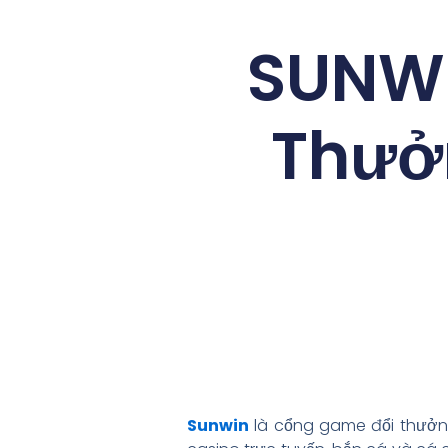
SUNWI
Thưở
Sunwin
là cổng game đổi thưởng 