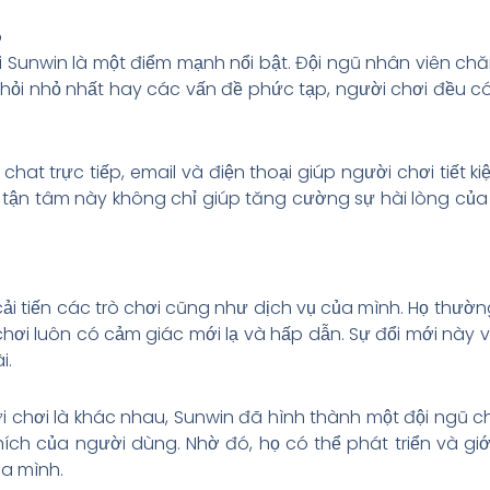
o
 Sunwin là một điểm mạnh nổi bật. Đội ngũ nhân viên c
u hỏi nhỏ nhất hay các vấn đề phức tạp, người chơi đều có
chat trực tiếp, email và điện thoại giúp người chơi tiết 
ự tận tâm này không chỉ giúp tăng cường sự hài lòng c
i tiến các trò chơi cũng như dịch vụ của mình. Họ thườn
hơi luôn có cảm giác mới lạ và hấp dẫn. Sự đổi mới này 
i.
 chơi là khác nhau, Sunwin đã hình thành một đội ngũ c
ích của người dùng. Nhờ đó, họ có thể phát triển và g
ủa mình.