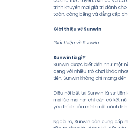
casino trực tuyến, bắn cá và cá c
trình khuyến mãi giá trị dành ch
toàn, công bằng và đẳng cấp cho
Giới thiệu về Sunwin
Giới thiệu về Sunwin
Sunwin là gì?
Sunwin được biết đến như một nền
dạng với nhiều trò chơi khác nha
tiến, Sunwin không chỉ mang đến 
Điều nổi bật tại Sunwin là sự ti
mọi lúc mọi nơi chỉ cần có kết nố
yêu thích của mình một cách linh
Ngoài ra, Sunwin còn cung cấp n