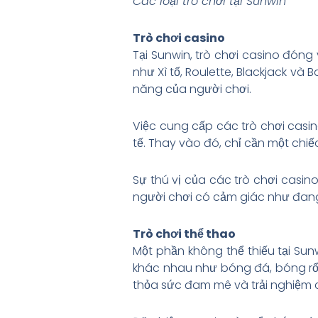
Các loại trò chơi tại Sunwin
Trò chơi casino
Tại Sunwin, trò chơi casino đóng
như Xì tố, Roulette, Blackjack và
năng của người chơi.
Việc cung cấp các trò chơi casino
tế. Thay vào đó, chỉ cần một chi
Sự thú vị của các trò chơi casi
người chơi có cảm giác như đang
Trò chơi thể thao
Một phần không thể thiếu tại Sun
khác nhau như bóng đá, bóng rổ,
thỏa sức đam mê và trải nghiệm c