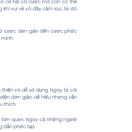
 có cơ hội cá cược mà còn có thể
 khí vui vẻ và đầy cảm xúc, từ đó
 từ cược đơn giản đến cược phức
 mình.
 thiện và dễ sử dụng. Ngay từ cái
 diện đơn giản, dễ hiểu nhưng vẫn
u thích.
ể làm quen. Ngay cả những người
g dẫn phức tạp.