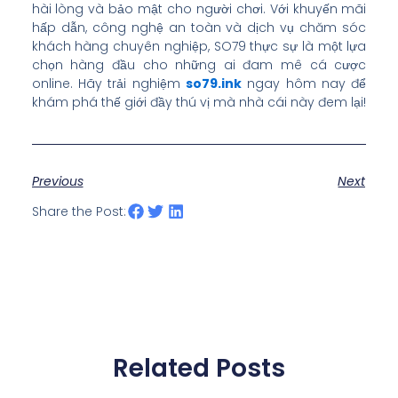
hài lòng và bảo mật cho người chơi. Với khuyến mãi
hấp dẫn, công nghệ an toàn và dịch vụ chăm sóc
khách hàng chuyên nghiệp, SO79 thực sự là một lựa
chọn hàng đầu cho những ai đam mê cá cược
online. Hãy trải nghiệm
so79.ink
ngay hôm nay để
khám phá thế giới đầy thú vị mà nhà cái này đem lại!
Previous
Next
Share the Post:
Related Posts