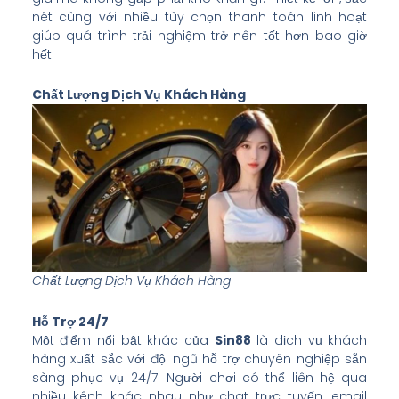
nét cùng với nhiều tùy chọn thanh toán linh hoạt
giúp quá trình trải nghiệm trở nên tốt hơn bao giờ
hết.
Chất Lượng Dịch Vụ Khách Hàng
Chất Lượng Dịch Vụ Khách Hàng
Hỗ Trợ 24/7
Một điểm nổi bật khác của
Sin88
là dịch vụ khách
hàng xuất sắc với đội ngũ hỗ trợ chuyên nghiệp sẵn
sàng phục vụ 24/7. Người chơi có thể liên hệ qua
nhiều kênh khác nhau như chat trực tuyến, email