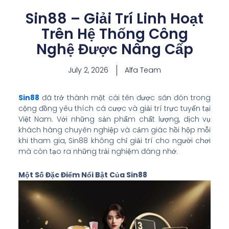
Sin88 – Giải Trí Linh Hoạt
Trên Hệ Thống Công
Nghệ Được Nâng Cấp
July 2, 2026
Alfa Team
Sin88
đã trở thành một cái tên được săn đón trong
cộng đồng yêu thích cá cược và giải trí trực tuyến tại
Việt Nam. Với những sản phẩm chất lượng, dịch vụ
khách hàng chuyên nghiệp và cảm giác hồi hộp mỗi
khi tham gia, Sin88 không chỉ giải trí cho người chơi
mà còn tạo ra những trải nghiệm đáng nhớ.
Một Số Đặc Điểm Nổi Bật Của Sin88