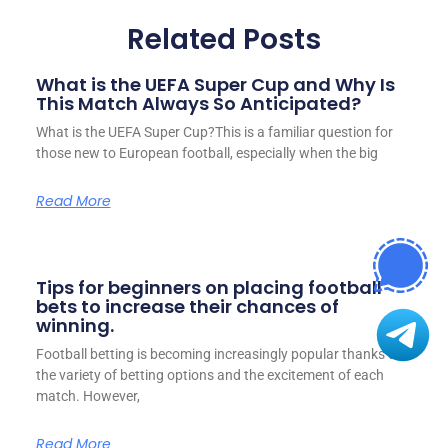
Related Posts
What is the UEFA Super Cup and Why Is
This Match Always So Anticipated?
What is the UEFA Super Cup?This is a familiar question for
those new to European football, especially when the big
Read More
Tips for beginners on placing football
bets to increase their chances of
winning.
Football betting is becoming increasingly popular thanks to
the variety of betting options and the excitement of each
match. However,
Read More