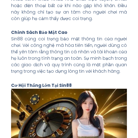
hoặc điện thoại bất cứ khi nào gặp khó khăn. Điều
này không chỉ tạo sự an tâm cho người chơi mà
còn giúp họ cảm thấy được coi trọng.
Chính Sách Bảo Mật Cao
Sin88 cũng coi trọng bảo mật thông tin của người
chơi. Với công nghệ mã hóa tiên tiến, người dùng có
thể yên tâm rằng thông tin cá nhân và tài khoản của
họ luôn trong tình trạng an toàn. Sự minh bạch trong
các giao dịch và quy trình cũng là một phần quan
trọng trong việc tạo dựng lòng tin với khách hàng.
Cơ Hội Thắng Lớn Tại Sin88