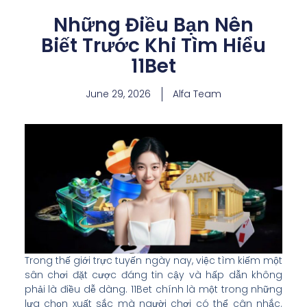
Những Điều Bạn Nên
Biết Trước Khi Tìm Hiểu
11Bet
June 29, 2026
Alfa Team
Trong thế giới trực tuyến ngày nay, việc tìm kiếm một
sân chơi đặt cược đáng tin cậy và hấp dẫn không
phải là điều dễ dàng. 11Bet chính là một trong những
lựa chọn xuất sắc mà người chơi có thể cân nhắc.