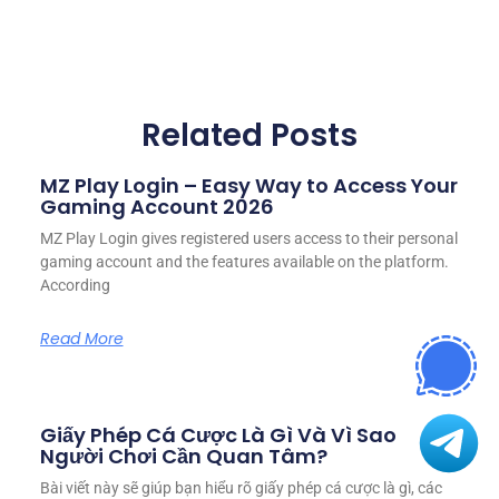
Related Posts
MZ Play Login – Easy Way to Access Your
Gaming Account 2026
MZ Play Login gives registered users access to their personal
gaming account and the features available on the platform.
According
Read More
Giấy Phép Cá Cược Là Gì Và Vì Sao
Người Chơi Cần Quan Tâm?
Bài viết này sẽ giúp bạn hiểu rõ giấy phép cá cược là gì, các