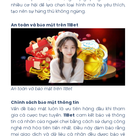
nhiều cơ hội để lựa chọn loại hình mà họ yêu thích,
tạo nên sự hứng thú không ngừng.
An toàn và bảo mật trên 11Bet
An toàn và bảo mật trên 11Bet
Chính sách bảo mật thông tin
Vấn đề bảo mật luôn là ưu tiên hàng đầu khi tham
gia cá cược trực tuyến.
11Bet
cam kết bảo vệ thông
tin cá nhân của người chơi bằng cách sử dụng công
nghệ mã hóa tiên tiến nhất. Điều này đảm bảo rằng
mọi giao dịch và dữ liệu cá nhân đều được bảo vệ