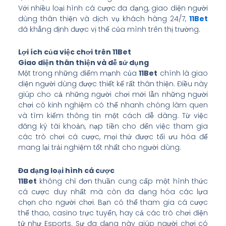
Với nhiều loại hình cá cược đa dạng, giao diện người
dùng thân thiện và dịch vụ khách hàng 24/7,
11Bet
đã khẳng định được vị thế của mình trên thị trường.
Lợi ích của việc chơi trên 11Bet
Giao diện thân thiện và dễ sử dụng
Một trong những điểm mạnh của
11Bet
chính là giao
diện người dùng được thiết kế rất thân thiện. Điều này
giúp cho cả những người chơi mới lẫn những người
chơi có kinh nghiệm có thể nhanh chóng làm quen
và tìm kiếm thông tin một cách dễ dàng. Từ việc
đăng ký tài khoản, nạp tiền cho đến việc tham gia
các trò chơi cá cược, mọi thứ được tối ưu hóa để
mang lại trải nghiệm tốt nhất cho người dùng.
Đa dạng loại hình cá cược
11Bet
không chỉ đơn thuần cung cấp một hình thức
cá cược duy nhất mà còn đa dạng hóa các lựa
chọn cho người chơi. Bạn có thể tham gia cá cược
thể thao, casino trực tuyến, hay cả các trò chơi điện
tử như Esports. Sự đa dạng này giúp người chơi có