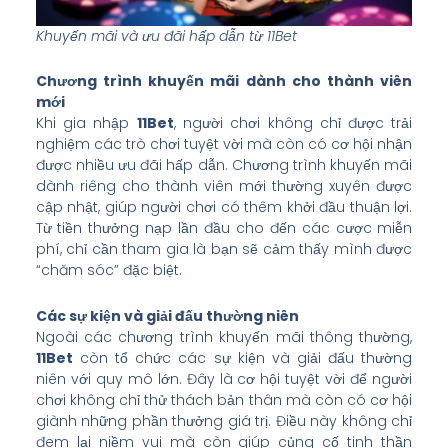
Khuyến mãi và ưu đãi hấp dẫn từ 11Bet
Chương trình khuyến mãi dành cho thành viên
mới
Khi gia nhập
11Bet
, người chơi không chỉ được trải
nghiệm các trò chơi tuyệt vời mà còn có cơ hội nhận
được nhiều ưu đãi hấp dẫn. Chương trình khuyến mãi
dành riêng cho thành viên mới thường xuyên được
cập nhật, giúp người chơi có thêm khởi đầu thuận lợi.
Từ tiền thưởng nạp lần đầu cho đến các cược miễn
phí, chỉ cần tham gia là bạn sẽ cảm thấy mình được
“chăm sóc” đặc biệt.
Các sự kiện và giải đấu thường niên
Ngoài các chương trình khuyến mãi thông thường,
11Bet
còn tổ chức các sự kiện và giải đấu thường
niên với quy mô lớn. Đây là cơ hội tuyệt vời để người
chơi không chỉ thử thách bản thân mà còn có cơ hội
giành những phần thưởng giá trị. Điều này không chỉ
đem lại niềm vui mà còn giúp củng cố tinh thần