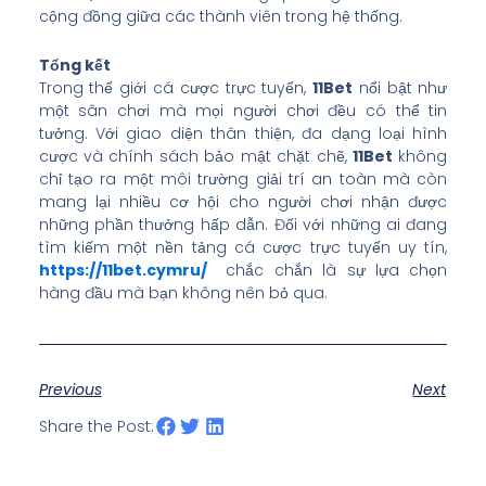
cộng đồng giữa các thành viên trong hệ thống.
Tổng kết
Trong thế giới cá cược trực tuyến,
11Bet
nổi bật như
một sân chơi mà mọi người chơi đều có thể tin
tưởng. Với giao diện thân thiện, đa dạng loại hình
cược và chính sách bảo mật chặt chẽ,
11Bet
không
chỉ tạo ra một môi trường giải trí an toàn mà còn
mang lại nhiều cơ hội cho người chơi nhận được
những phần thưởng hấp dẫn. Đối với những ai đang
tìm kiếm một nền tảng cá cược trực tuyến uy tín,
https://11bet.cymru/
chắc chắn là sự lựa chọn
hàng đầu mà bạn không nên bỏ qua.
Previous
Next
Share the Post: