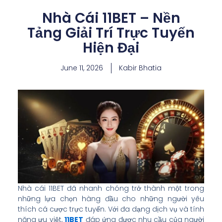
Nhà Cái 11BET – Nền
Tảng Giải Trí Trực Tuyến
Hiện Đại
June 11, 2026
Kabir Bhatia
Nhà cái 11BET đã nhanh chóng trở thành một trong
những lựa chọn hàng đầu cho những người yêu
thích cá cược trực tuyến. Với đa dạng dịch vụ và tính
năng ưu việt,
11BET
đáp ứng được nhu cầu của người