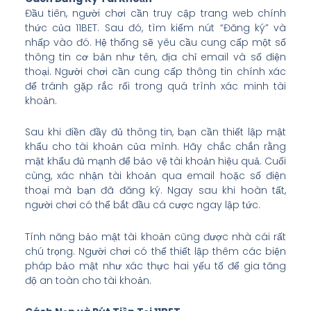
Đầu tiên, người chơi cần truy cập trang web chính
thức của 11BET. Sau đó, tìm kiếm nút “Đăng ký” và
nhấp vào đó. Hệ thống sẽ yêu cầu cung cấp một số
thông tin cơ bản như tên, địa chỉ email và số điện
thoại. Người chơi cần cung cấp thông tin chính xác
để tránh gặp rắc rối trong quá trình xác minh tài
khoản.
Sau khi điền đầy đủ thông tin, bạn cần thiết lập mật
khẩu cho tài khoản của mình. Hãy chắc chắn rằng
mật khẩu đủ mạnh để bảo vệ tài khoản hiệu quả. Cuối
cùng, xác nhận tài khoản qua email hoặc số điện
thoại mà bạn đã đăng ký. Ngay sau khi hoàn tất,
người chơi có thể bắt đầu cá cược ngay lập tức.
Tính năng bảo mật tài khoản cũng được nhà cái rất
chú trọng. Người chơi có thể thiết lập thêm các biện
pháp bảo mật như xác thực hai yếu tố để gia tăng
độ an toàn cho tài khoản.