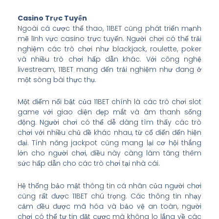
Casino Trực Tuyến
Ngoài cá cược thể thao, 11BET cũng phát triển mạnh
mẽ lĩnh vực casino trực tuyến. Người chơi có thể trải
nghiệm các trò chơi như blackjack, roulette, poker
và nhiều trò chơi hấp dẫn khác. Với công nghệ
livestream, 11BET mang đến trải nghiệm như đang ở
một sòng bài thực thụ.
Một điểm nổi bật của 11BET chính là các trò chơi slot
game với giao diện đẹp mắt và âm thanh sống
động. Người chơi có thể dễ dàng tìm thấy các trò
chơi với nhiều chủ đề khác nhau, từ cổ điển đến hiện
đại. Tính năng jackpot cũng mang lại cơ hội thắng
lớn cho người chơi, điều này càng làm tăng thêm
sức hấp dẫn cho các trò chơi tại nhà cái.
Hệ thống bảo mật thông tin cá nhân của người chơi
cũng rất được 11BET chú trọng. Các thông tin nhạy
cảm đều được mã hóa và bảo vệ an toàn, người
chơi có thể tự tin đặt cược mà không lo lắng về các