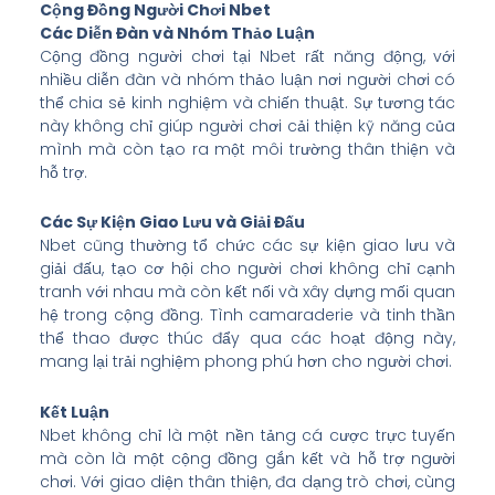
Cộng Đồng Người Chơi Nbet
Các Diễn Đàn và Nhóm Thảo Luận
Cộng đồng người chơi tại Nbet rất năng động, với
nhiều diễn đàn và nhóm thảo luận nơi người chơi có
thể chia sẻ kinh nghiệm và chiến thuật. Sự tương tác
này không chỉ giúp người chơi cải thiện kỹ năng của
mình mà còn tạo ra một môi trường thân thiện và
hỗ trợ.
Các Sự Kiện Giao Lưu và Giải Đấu
Nbet cũng thường tổ chức các sự kiện giao lưu và
giải đấu, tạo cơ hội cho người chơi không chỉ cạnh
tranh với nhau mà còn kết nối và xây dựng mối quan
hệ trong cộng đồng. Tình camaraderie và tinh thần
thể thao được thúc đẩy qua các hoạt động này,
mang lại trải nghiệm phong phú hơn cho người chơi.
Kết Luận
Nbet không chỉ là một nền tảng cá cược trực tuyến
mà còn là một cộng đồng gắn kết và hỗ trợ người
chơi. Với giao diện thân thiện, đa dạng trò chơi, cùng