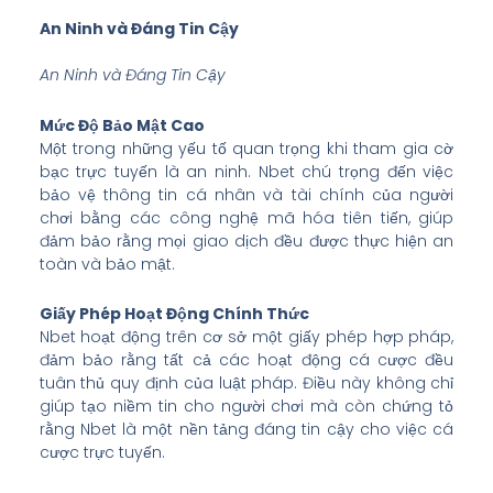
An Ninh và Đáng Tin Cậy
An Ninh và Đáng Tin Cậy
Mức Độ Bảo Mật Cao
Một trong những yếu tố quan trọng khi tham gia cờ
bạc trực tuyến là an ninh. Nbet chú trọng đến việc
bảo vệ thông tin cá nhân và tài chính của người
chơi bằng các công nghệ mã hóa tiên tiến, giúp
đảm bảo rằng mọi giao dịch đều được thực hiện an
toàn và bảo mật.
Giấy Phép Hoạt Động Chính Thức
Nbet hoạt động trên cơ sở một giấy phép hợp pháp,
đảm bảo rằng tất cả các hoạt động cá cược đều
tuân thủ quy định của luật pháp. Điều này không chỉ
giúp tạo niềm tin cho người chơi mà còn chứng tỏ
rằng Nbet là một nền tảng đáng tin cậy cho việc cá
cược trực tuyến.