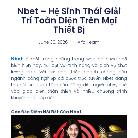
Nbet – Hệ Sinh Thái Giải
Trí Toàn Diện Trên Mọi
Thiết Bị
June 30, 2026
Alfa Team
Nbet
là một trong những trang web cá cược phổ
biến hiện nay, nổi bật với tính năng và dịch vụ chất
lượng cao. Với sự phát triển nhanh chóng của
ngành công nghiệp cá cược trực tuyến, Nbet đang
thu hút sự quan tâm của đông đảo người chơi, nhờ
vào giao diện thân thiện và nhiều chương trình
khuyến mãi hấp dẫn.
Các Đặc Điểm Nổi Bật Của Nbet