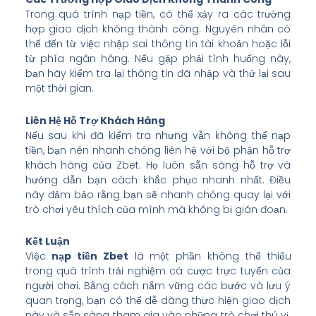
Trong quá trình nạp tiền, có thể xảy ra các trường
hợp giao dịch không thành công. Nguyên nhân có
thể đến từ việc nhập sai thông tin tài khoản hoặc lỗi
từ phía ngân hàng. Nếu gặp phải tình huống này,
bạn hãy kiểm tra lại thông tin đã nhập và thử lại sau
một thời gian.
Liên Hệ Hỗ Trợ Khách Hàng
Nếu sau khi đã kiểm tra nhưng vẫn không thể nạp
tiền, bạn nên nhanh chóng liên hệ với bộ phận hỗ trợ
khách hàng của Zbet. Họ luôn sẵn sàng hỗ trợ và
hướng dẫn bạn cách khắc phục nhanh nhất. Điều
này đảm bảo rằng bạn sẽ nhanh chóng quay lại với
trò chơi yêu thích của mình mà không bị gián đoạn.
Kết Luận
Việc
nạp tiền Zbet
là một phần không thể thiếu
trong quá trình trải nghiệm cá cược trực tuyến của
người chơi. Bằng cách nắm vững các bước và lưu ý
quan trọng, bạn có thể dễ dàng thực hiện giao dịch
này và sẵn sàng tham gia vào những trò chơi thú vị.