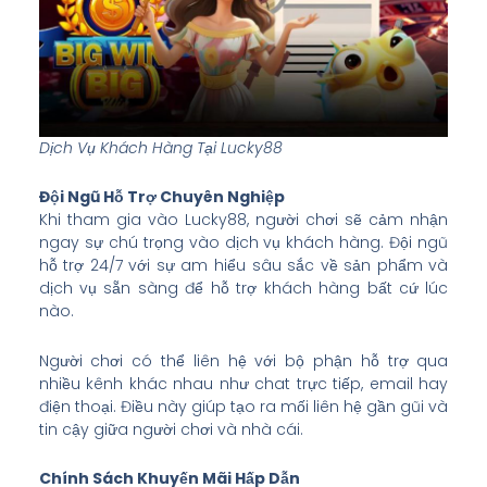
Dịch Vụ Khách Hàng Tại Lucky88
Đội Ngũ Hỗ Trợ Chuyên Nghiệp
Khi tham gia vào Lucky88, người chơi sẽ cảm nhận
ngay sự chú trọng vào dịch vụ khách hàng. Đội ngũ
hỗ trợ 24/7 với sự am hiểu sâu sắc về sản phẩm và
dịch vụ sẵn sàng để hỗ trợ khách hàng bất cứ lúc
nào.
Người chơi có thể liên hệ với bộ phận hỗ trợ qua
nhiều kênh khác nhau như chat trực tiếp, email hay
điện thoại. Điều này giúp tạo ra mối liên hệ gần gũi và
tin cậy giữa người chơi và nhà cái.
Chính Sách Khuyến Mãi Hấp Dẫn