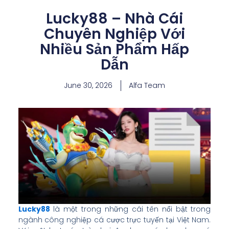
Lucky88 – Nhà Cái
Chuyên Nghiệp Với
Nhiều Sản Phẩm Hấp
Dẫn
June 30, 2026
Alfa Team
Lucky88
là một trong những cái tên nổi bật trong
ngành công nghiệp cá cược trực tuyến tại Việt Nam.