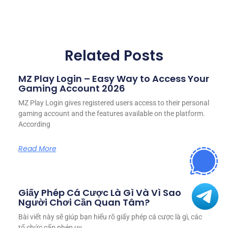
Related Posts
MZ Play Login – Easy Way to Access Your
Gaming Account 2026
MZ Play Login gives registered users access to their personal
gaming account and the features available on the platform.
According
Read More
Giấy Phép Cá Cược Là Gì Và Vì Sao
Người Chơi Cần Quan Tâm?
Bài viết này sẽ giúp bạn hiểu rõ giấy phép cá cược là gì, các
tổ chức cấp phép uy