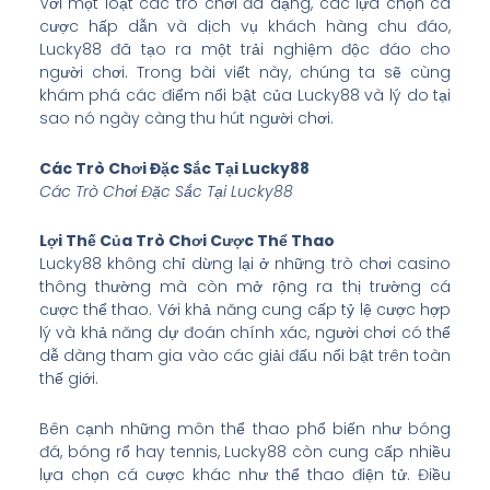
Với một loạt các trò chơi đa dạng, các lựa chọn cá
cược hấp dẫn và dịch vụ khách hàng chu đáo,
Lucky88 đã tạo ra một trải nghiệm độc đáo cho
người chơi. Trong bài viết này, chúng ta sẽ cùng
khám phá các điểm nổi bật của Lucky88 và lý do tại
sao nó ngày càng thu hút người chơi.
Các Trò Chơi Đặc Sắc Tại Lucky88
Các Trò Chơi Đặc Sắc Tại Lucky88
Lợi Thế Của Trò Chơi Cược Thể Thao
Lucky88 không chỉ dừng lại ở những trò chơi casino
thông thường mà còn mở rộng ra thị trường cá
cược thể thao. Với khả năng cung cấp tỷ lệ cược hợp
lý và khả năng dự đoán chính xác, người chơi có thể
dễ dàng tham gia vào các giải đấu nổi bật trên toàn
thế giới.
Bên cạnh những môn thể thao phổ biến như bóng
đá, bóng rổ hay tennis, Lucky88 còn cung cấp nhiều
lựa chọn cá cược khác như thể thao điện tử. Điều