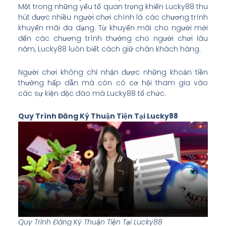
Một trong những yếu tố quan trọng khiến Lucky88 thu
hút được nhiều người chơi chính là các chương trình
khuyến mãi đa dạng. Từ khuyến mãi cho người mới
đến các chương trình thưởng cho người chơi lâu
năm, Lucky88 luôn biết cách giữ chân khách hàng.
Người chơi không chỉ nhận được những khoản tiền
thưởng hấp dẫn mà còn có cơ hội tham gia vào
các sự kiện độc đáo mà Lucky88 tổ chức.
Quy Trình Đăng Ký Thuận Tiện Tại Lucky88
Quy Trình Đăng Ký Thuận Tiện Tại Lucky88