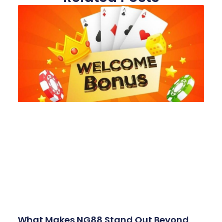
What Makes NG88 Stand Out Beyond