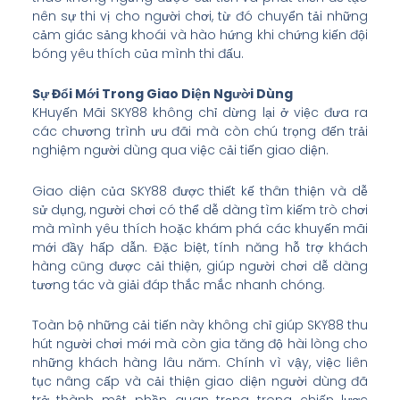
nên sự thi vị cho người chơi, từ đó chuyển tải những
cảm giác sảng khoái và hào hứng khi chứng kiến đội
bóng yêu thích của mình thi đấu.
Sự Đổi Mới Trong Giao Diện Người Dùng
KHuyến Mãi SKY88 không chỉ dừng lại ở việc đưa ra
các chương trình ưu đãi mà còn chú trọng đến trải
nghiệm người dùng qua việc cải tiến giao diện.
Giao diện của SKY88 được thiết kế thân thiện và dễ
sử dụng, người chơi có thể dễ dàng tìm kiếm trò chơi
mà mình yêu thích hoặc khám phá các khuyến mãi
mới đầy hấp dẫn. Đặc biệt, tính năng hỗ trợ khách
hàng cũng được cải thiện, giúp người chơi dễ dàng
tương tác và giải đáp thắc mắc nhanh chóng.
Toàn bộ những cải tiến này không chỉ giúp SKY88 thu
hút người chơi mới mà còn gia tăng độ hài lòng cho
những khách hàng lâu năm. Chính vì vậy, việc liên
tục nâng cấp và cải thiện giao diện người dùng đã