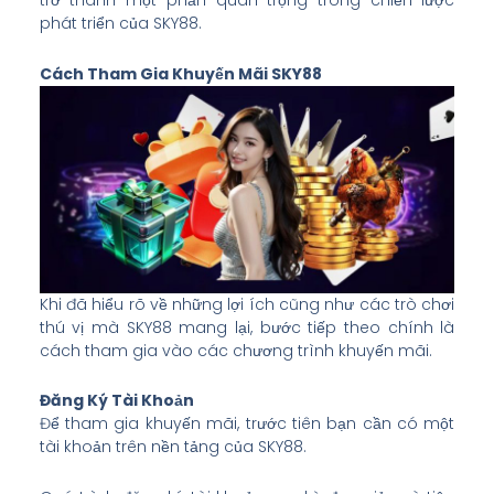
trở thành một phần quan trọng trong chiến lược
phát triển của SKY88.
Cách Tham Gia Khuyến Mãi SKY88
Khi đã hiểu rõ về những lợi ích cũng như các trò chơi
thú vị mà SKY88 mang lại, bước tiếp theo chính là
cách tham gia vào các chương trình khuyến mãi.
Đăng Ký Tài Khoản
Để tham gia khuyến mãi, trước tiên bạn cần có một
tài khoản trên nền tảng của SKY88.