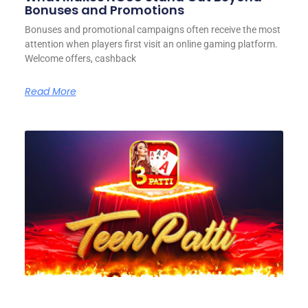
Bonuses and Promotions
Bonuses and promotional campaigns often receive the most
attention when players first visit an online gaming platform.
Welcome offers, cashback
Read More