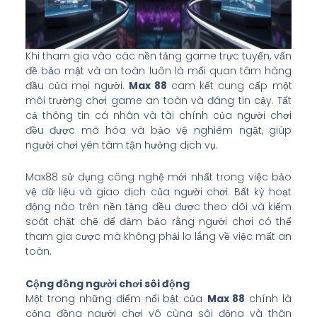
Khi tham gia vào các nền tảng game trực tuyến, vấn
đề bảo mật và an toàn luôn là mối quan tâm hàng
đầu của mọi người.
Max 88
cam kết cung cấp một
môi trường chơi game an toàn và đáng tin cậy. Tất
cả thông tin cá nhân và tài chính của người chơi
đều được mã hóa và bảo vệ nghiêm ngặt, giúp
người chơi yên tâm tận hưởng dịch vụ.
Max88 sử dụng công nghệ mới nhất trong việc bảo
vệ dữ liệu và giao dịch của người chơi. Bất kỳ hoạt
động nào trên nền tảng đều được theo dõi và kiểm
soát chặt chẽ để đảm bảo rằng người chơi có thể
tham gia cược mà không phải lo lắng về việc mất an
toàn.
Cộng đồng người chơi sôi động
Một trong những điểm nổi bật của
Max 88
chính là
cộng đồng người chơi vô cùng sôi động và thân