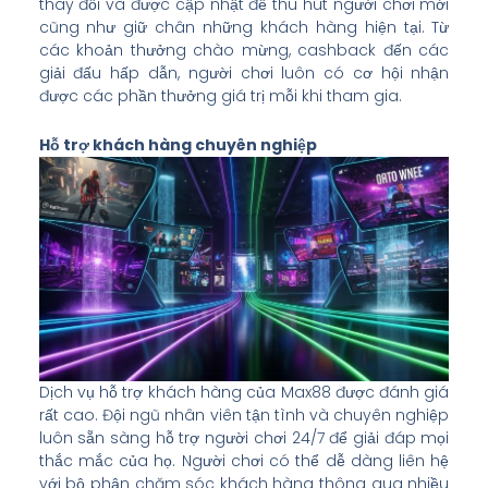
thay đổi và được cập nhật để thu hút người chơi mới
cũng như giữ chân những khách hàng hiện tại. Từ
các khoản thưởng chào mừng, cashback đến các
giải đấu hấp dẫn, người chơi luôn có cơ hội nhận
được các phần thưởng giá trị mỗi khi tham gia.
Hỗ trợ khách hàng chuyên nghiệp
Dịch vụ hỗ trợ khách hàng của Max88 được đánh giá
rất cao. Đội ngũ nhân viên tận tình và chuyên nghiệp
luôn sẵn sàng hỗ trợ người chơi 24/7 để giải đáp mọi
thắc mắc của họ. Người chơi có thể dễ dàng liên hệ
với bộ phận chăm sóc khách hàng thông qua nhiều