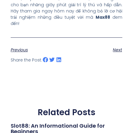
cho bạn những giây phút giải trí lý thú và hấp dẫn.
Hãy tham gia ngay hôm nay để không bỏ lỡ cơ hội
trải nghiệm những điều tuyệt vời mà
Max88
đem
đến!
Previous
Next
Share the Post:
Related Posts
Slot88: An Informational Guide for
Beginners