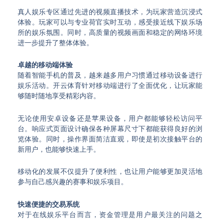
真人娱乐专区通过先进的视频直播技术，为玩家营造沉浸式
体验。玩家可以与专业荷官实时互动，感受接近线下娱乐场
所的娱乐氛围。同时，高质量的视频画面和稳定的网络环境
进一步提升了整体体验。
卓越的移
动端体验
随着智能手机的普及，越来越多用户习惯通过移动设备进行
娱乐活动。开云体育针对移动端进行了全面优化，让玩家能
够随时随地享受精彩内容。
无论使用安卓设备还是苹果设备，用户都能够轻松访问平
台。响应式页面设计确保各种屏幕尺寸下都能获得良好的浏
览体验。同时，操作界面简洁直观，即使是初次接触平台的
新用户，也能够快速上手。
移动化的发展不仅提升了便利性，也让用户能够更加灵活地
参与自己感兴趣的赛事和娱乐项目。
快速便捷的交易系
统
对于在线娱乐平台而言，资金管理是用户最关注的问题之