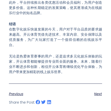
此外，平台持续推出各类优惠活动和会员福利，为用户创造
更多价值。这种长期稳定的发展策略，使其逐渐成为在线娱
乐行业中的知名品牌。
结语
在数字化娱乐快速发展的今天，用户对于平台品质的要求越
来越高。开云体育凭借先进技术、丰富内容、安全保障以及
优质服务，为广大玩家打造了一个值得信赖的在线娱乐平
台。
无论是热爱体育赛事的用户，还是追求多元化娱乐体验的玩
家，开云体育都能够提供专业而全面的服务。未来，随着行
业不断进步和创新，相信开云体育将继续优化平台体验，为
用户带来更加精彩的线上娱乐世界。
Previous
Next
Share the Post: