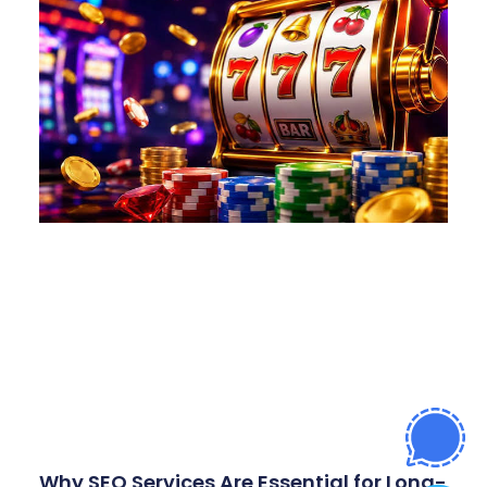
Why SEO Services Are Essential for Long-