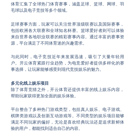
体育汇集了全球热门体育赛事，涵盖足球、篮球、网球、羽
毛球以及电子竞技等多个领域。
足球赛事方面，玩家可以关注世界顶级联赛以及国际赛事，
包括欧洲各大联赛和全球知名杯赛。篮球爱好者则可以体验
来自世界各地职业联赛的精彩赛事内容。通过丰富的赛事资
源，平台满足了不同体育迷的兴趣需求。
与此同时，电子竞技近年来发展迅速，吸引了大量年轻用
户。开云体育紧跟行业趋势，为电竞爱好者提供多样化的赛
事选择，让玩家能够感受到现代竞技娱乐的魅力。
多元化
线上娱乐项
目
除了体育竞猜之外，开云体育还提供丰富的线上娱乐内容，
帮助玩家获得更加全面的娱乐体验。
平台整合了多种热门游戏类型，包括真人娱乐、电子游戏、
棋牌类游戏以及创新互动游戏等。不同类型的娱乐项目能够
满足不同玩家的偏好，无论是喜欢经典玩法还是追求新鲜体
验的用户，都能找到适合自己的内容。