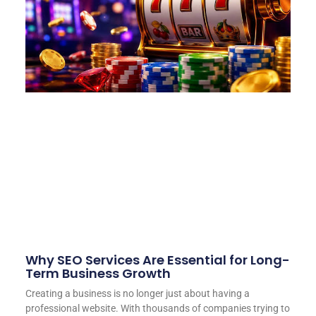
Why SEO Services Are Essential for Long-
Term Business Growth
Creating a business is no longer just about having a
professional website. With thousands of companies trying to