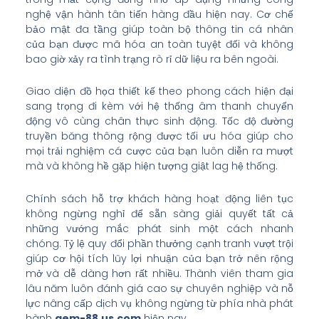
nghệ vận hành tân tiến hàng đầu hiện nay. Cơ chế
bảo mật đa tầng giúp toàn bộ thông tin cá nhân
của bạn được mã hóa an toàn tuyệt đối và không
bao giờ xảy ra tình trạng rò rỉ dữ liệu ra bên ngoài.
Giao diện đồ họa thiết kế theo phong cách hiện đại
sang trọng đi kèm với hệ thống âm thanh chuyển
động vô cùng chân thực sinh động. Tốc độ đường
truyền băng thông rộng được tối ưu hóa giúp cho
mọi trải nghiệm cá cược của bạn luôn diễn ra mượt
mà và không hề gặp hiện tượng giật lag hệ thống.
Chính sách hỗ trợ khách hàng hoạt động liên tục
không ngừng nghỉ để sẵn sàng giải quyết tất cả
những vướng mắc phát sinh một cách nhanh
chóng. Tỷ lệ quy đổi phần thưởng cạnh tranh vượt trội
giúp cơ hội tích lũy lợi nhuận của bạn trở nên rộng
mở và dễ dàng hơn rất nhiều. Thành viên tham gia
lâu năm luôn đánh giá cao sự chuyên nghiệp và nỗ
lực nâng cấp dịch vụ không ngừng từ phía nhà phát
hành
gem-88.us.com
hiện nay.