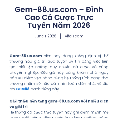
Gem-88.us.com – Đỉnh
Cao Cá Cược Trực
Tuyến Năm 2026
June 1, 2026
Alfa Team
Gem-88.us.com
hiện nay đang khẳng định vị thế
thương hiệu giải trí trực tuyến uy tín bằng việc liên
tục thiết lập những quy chuẩn cá cược vô cùng
chuyên nghiệp. Độc giả hãy cùng khám phá ngay
các ưu điểm vận hành cùng hệ thống tính năng thời
thượng nhằm sở hữu cái nhìn toàn diện nhất về địa
chỉ
GEM88
danh tiếng này.
Giới thiệu nền tảng gem-88.us.com với nhiều dịch
vụ giải trí
Hệ thống cá cược trực tuyến này ghi điểm mạnh mẽ
trong mắt cộng đồng nhờ áp dụng những công