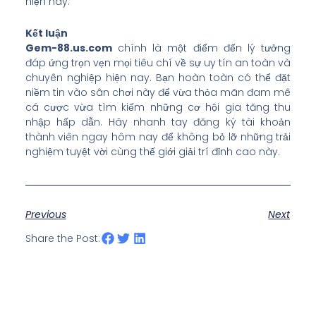
hiện nay.
Kết luận
Gem-88.us.com
chính là một điểm đến lý tưởng
đáp ứng trọn vẹn mọi tiêu chí về sự uy tín an toàn và
chuyên nghiệp hiện nay. Bạn hoàn toàn có thể đặt
niềm tin vào sân chơi này để vừa thỏa mãn đam mê
cá cược vừa tìm kiếm những cơ hội gia tăng thu
nhập hấp dẫn. Hãy nhanh tay đăng ký tài khoản
thành viên ngay hôm nay để không bỏ lỡ những trải
nghiệm tuyệt vời cùng thế giới giải trí đỉnh cao này.
Previous
Next
Share the Post: