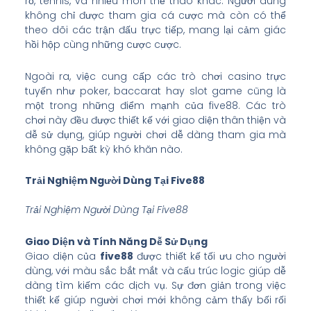
rổ, tennis, và nhiều môn thể thao khác. Người dùng
không chỉ được tham gia cá cược mà còn có thể
theo dõi các trận đấu trực tiếp, mang lại cảm giác
hồi hộp cùng những cược cược.
Ngoài ra, việc cung cấp các trò chơi casino trực
tuyến như poker, baccarat hay slot game cũng là
một trong những điểm mạnh của five88. Các trò
chơi này đều được thiết kế với giao diện thân thiện và
dễ sử dụng, giúp người chơi dễ dàng tham gia mà
không gặp bất kỳ khó khăn nào.
Trải Nghiệm Người Dùng Tại Five88
Trải Nghiệm Người Dùng Tại Five88
Giao Diện và Tính Năng Dễ Sử Dụng
Giao diện của
five88
được thiết kế tối ưu cho người
dùng, với màu sắc bắt mắt và cấu trúc logic giúp dễ
dàng tìm kiếm các dịch vụ. Sự đơn giản trong việc
thiết kế giúp người chơi mới không cảm thấy bối rối