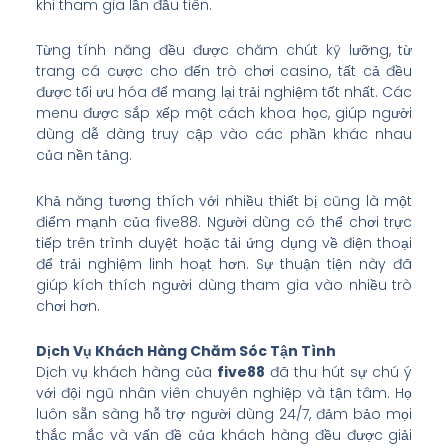
khi tham gia lần đầu tiên.
Từng tính năng đều được chăm chút kỹ lưỡng, từ
trang cá cược cho đến trò chơi casino, tất cả đều
được tối ưu hóa để mang lại trải nghiệm tốt nhất. Các
menu được sắp xếp một cách khoa học, giúp người
dùng dễ dàng truy cập vào các phần khác nhau
của nền tảng.
Khả năng tương thích với nhiều thiết bị cũng là một
điểm mạnh của five88. Người dùng có thể chơi trực
tiếp trên trình duyệt hoặc tải ứng dụng về điện thoại
để trải nghiệm linh hoạt hơn. Sự thuận tiện này đã
giúp kích thích người dùng tham gia vào nhiều trò
chơi hơn.
Dịch Vụ Khách Hàng Chăm Sóc Tận Tình
Dịch vụ khách hàng của
five88
đã thu hút sự chú ý
với đội ngũ nhân viên chuyên nghiệp và tận tâm. Họ
luôn sẵn sàng hỗ trợ người dùng 24/7, đảm bảo mọi
thắc mắc và vấn đề của khách hàng đều được giải