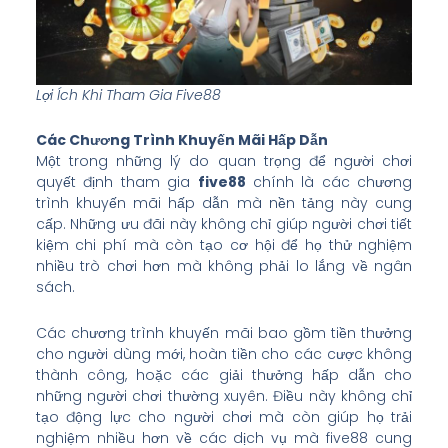
Lợi Ích Khi Tham Gia Five88
Các Chương Trình Khuyến Mãi Hấp Dẫn
Một trong những lý do quan trọng để người chơi
quyết định tham gia
five88
chính là các chương
trình khuyến mãi hấp dẫn mà nền tảng này cung
cấp. Những ưu đãi này không chỉ giúp người chơi tiết
kiệm chi phí mà còn tạo cơ hội để họ thử nghiệm
nhiều trò chơi hơn mà không phải lo lắng về ngân
sách.
Các chương trình khuyến mãi bao gồm tiền thưởng
cho người dùng mới, hoàn tiền cho các cược không
thành công, hoặc các giải thưởng hấp dẫn cho
những người chơi thường xuyên. Điều này không chỉ
tạo động lực cho người chơi mà còn giúp họ trải
nghiệm nhiều hơn về các dịch vụ mà five88 cung