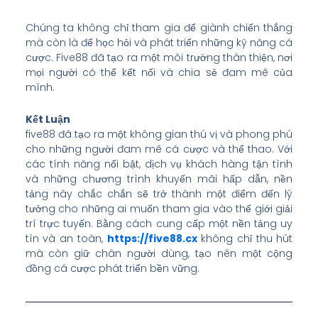
Chúng ta không chỉ tham gia để giành chiến thắng
mà còn là để học hỏi và phát triển những kỹ năng cá
cược. Five88 đã tạo ra một môi trường thân thiện, nơi
mọi người có thể kết nối và chia sẻ đam mê của
mình.
Kết Luận
five88 đã tạo ra một không gian thú vị và phong phú
cho những người đam mê cá cược và thể thao. Với
các tính năng nổi bật, dịch vụ khách hàng tận tình
và những chương trình khuyến mãi hấp dẫn, nền
tảng này chắc chắn sẽ trở thành một điểm đến lý
tưởng cho những ai muốn tham gia vào thế giới giải
trí trực tuyến. Bằng cách cung cấp một nền tảng uy
tín và an toàn,
https://five88.cx
không chỉ thu hút
mà còn giữ chân người dùng, tạo nên một cộng
đồng cá cược phát triển bền vững.