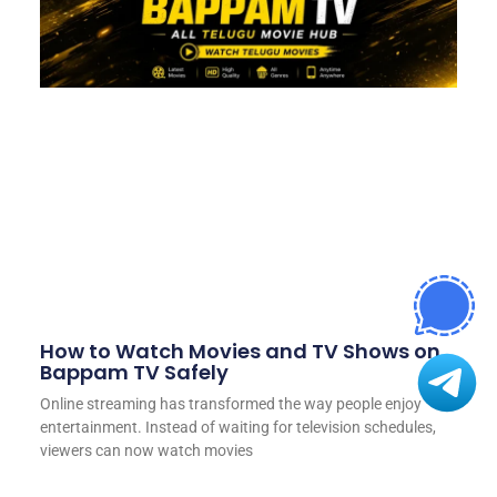
How to Watch Movies and TV Shows on
Bappam TV Safely
Online streaming has transformed the way people enjoy
entertainment. Instead of waiting for television schedules,
viewers can now watch movies