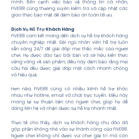
mình. Bên cạnh việc bảo vệ thông tin cá nhân,
FIVE88 cũng thường xuyên kiểm tra và cập nhật các
giao thức bảo mật để đảm bảo an toàn tối ưu.
Dịch Vụ Hỗ Trợ Khách Hàng
FIVE88 cam kết mang đến dịch vụ hỗ trợ khách hàng
chuyên nghiệp nhất. Đội ngũ nhân viên hỗ trợ luôn
sẵn sàng 24/7 để giải đáp mọi thắc mắc của người
chơi. Họ được đào tạo bài bản và sở hữu kiến thức
vững vàng về sản phẩm, điều này đảm bảo rằng mọi
câu hỏi đều được giải đáp một cách nhanh chóng
và hiệu quả.
Hơn nữa, FIVE88 cũng có nhiều kênh hỗ trợ khác
nhau như hotline, email và chat trực tuyến. Điều này
mang lại sự thuận tiện cho người chơi, giúp họ dễ
dàng liên hệ và nhận được sự hỗ trợ nhanh nhất.
Thực tế cho thấy, dịch vụ khách hàng chu đáo đã
góp phần không nhỏ vào sự thành công của FIVE88.
Người chơi không chỉ được vui chơi giải trí mà còn