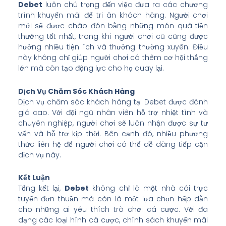
Debet
luôn chú trọng đến việc đưa ra các chương
trình khuyến mãi để tri ân khách hàng. Người chơi
mới sẽ được chào đón bằng những món quà tiền
thưởng tốt nhất, trong khi người chơi cũ cũng được
hưởng nhiều tiện ích và thưởng thường xuyên. Điều
này không chỉ giúp người chơi có thêm cơ hội thắng
lớn mà còn tạo động lực cho họ quay lại.
Dịch Vụ Chăm Sóc Khách Hàng
Dịch vụ chăm sóc khách hàng tại Debet được đánh
giá cao. Với đội ngũ nhân viên hỗ trợ nhiệt tình và
chuyên nghiệp, người chơi sẽ luôn nhận được sự tư
vấn và hỗ trợ kịp thời. Bên cạnh đó, nhiều phương
thức liên hệ để người chơi có thể dễ dàng tiếp cận
dịch vụ này.
Kết Luận
Tổng kết lại,
Debet
không chỉ là một nhà cái trực
tuyến đơn thuần mà còn là một lựa chọn hấp dẫn
cho những ai yêu thích trò chơi cá cược. Với đa
dạng các loại hình cá cược, chính sách khuyến mãi