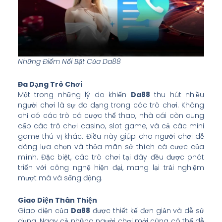
Những Điểm Nổi Bật Của Da88
Đa Dạng Trò Chơi
Một trong những lý do khiến
Da88
thu hút nhiều
người chơi là sự đa dạng trong các trò chơi. Không
chỉ có các trò cá cược thể thao, nhà cái còn cung
cấp các trò chơi casino, slot game, và cả các mini
game thú vị khác. Điều này giúp cho người chơi dễ
dàng lựa chọn và thỏa mãn sở thích cá cược của
mình. Đặc biệt, các trò chơi tại đây đều được phát
triển với công nghệ hiện đại, mang lại trải nghiệm
mượt mà và sống động.
Giao Diện Thân Thiện
Giao diện của
Da88
được thiết kế đơn giản và dễ sử
dụng. Ngay cả những người chơi mới cũng có thể dễ