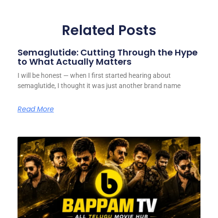
Related Posts
Semaglutide: Cutting Through the Hype
to What Actually Matters
I will be honest — when I first started hearing about
semaglutide, I thought it was just another brand name
Read More