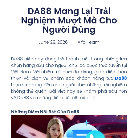
DA88 Mang Lại Trải
Nghiệm Mượt Mà Cho
Người Dùng
June 29, 2026
Alfa Team
Da88 hiện nay đang trở thành một trong những lựa
chọn hàng đầu cho người chơi cá cược trực tuyến tại
Việt Nam. Với nhiều trò chơi đa dạng, giao diện thân
thiện và dịch vụ chăm sóc khách hàng tốt,
Da88
thực sự mang đến cho người chơi những trải nghiệm
không thể quên. Bài viết này sẽ khám phá sâu hơn
về Da88 và những điểm nổi bật của nó.
Những Điểm Nổi Bật Của Da88