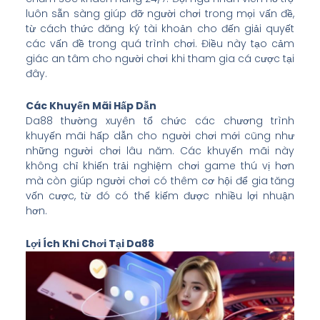
luôn sẵn sàng giúp đỡ người chơi trong mọi vấn đề,
từ cách thức đăng ký tài khoản cho đến giải quyết
các vấn đề trong quá trình chơi. Điều này tạo cảm
giác an tâm cho người chơi khi tham gia cá cược tại
đây.
Các Khuyến Mãi Hấp Dẫn
Da88 thường xuyên tổ chức các chương trình
khuyến mãi hấp dẫn cho người chơi mới cũng như
những người chơi lâu năm. Các khuyến mãi này
không chỉ khiến trải nghiệm chơi game thú vị hơn
mà còn giúp người chơi có thêm cơ hội để gia tăng
vốn cược, từ đó có thể kiếm được nhiều lợi nhuận
hơn.
Lợi Ích Khi Chơi Tại Da88