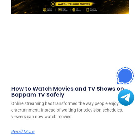
How to Watch Movies and TV Shows on
Bappam TV Safely
Online streaming has transformed the way people enjoy
entertainment. Instead of waiting for television schedules,
viewers can now watch movies
Read More