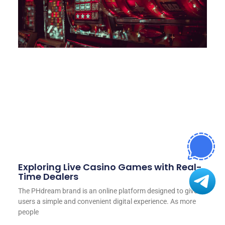
Exploring Live Casino Games with Real-
Time Dealers
The PHdream brand is an online platform designed to give
users a simple and convenient digital experience. As more
people