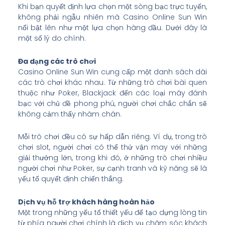
Khi bạn quyết định lựa chọn một sòng bạc trực tuyến,
không phải ngẫu nhiên mà Casino Online Sun Win
nổi bật lên như một lựa chọn hàng đầu. Dưới đây là
một số lý do chính.
Đa dạng các trò chơi
Casino Online Sun Win cung cấp một danh sách dài
các trò chơi khác nhau. Từ những trò chơi bài quen
thuộc như Poker, Blackjack đến các loại máy đánh
bạc với chủ đề phong phú, người chơi chắc chắn sẽ
không cảm thấy nhàm chán.
Mỗi trò chơi đều có sự hấp dẫn riêng. Ví dụ, trong trò
chơi slot, người chơi có thể thử vận may với những
giải thưởng lớn, trong khi đó, ở những trò chơi nhiều
người chơi như Poker, sự cạnh tranh và kỹ năng sẽ là
yếu tố quyết định chiến thắng.
Dịch vụ hỗ trợ khách hàng hoàn hảo
Một trong những yếu tố thiết yếu để tạo dựng lòng tin
từ phía người chơi chính là dịch vụ chăm sóc khách