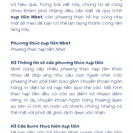
và hiệu quả. Trong bài viết này, chúng ta sẽ cùng
nhau khám phá những điều cần biết về quy trình
nạp tiền Nbet
, các phương thức hỗ trợ, cũng như
một số mẹo để bạn có thể tận dụng thành công nền
tảng này.
Phương thức nạp tiền Nbet
Phương thức nạp tiền Nbet
H3 Thông tin về các phương thức nạp tiền
Nbet cung cấp nhiều phương thức nạp tiền khác
nhau để đáp ứng nhu cầu của người chơi. Các
phương thức phổ biến bao gồm chuyển khoản ngân
hàng, ví điện tử và nạp tiền qua thẻ cào. Mỗi hình
thức nạp tiền đều có các ưu điểm và nhược điểm
riêng. Ví dụ, chuyển khoản ngân hàng thường được
ưu tiên vì tính an toàn và nhanh chóng, nhưng có
thể mất vài phút để giao dịch được xác nhận.
H3 Các bước thực hiện nạp tiền
Để nạp tiền vào tài khoản Nbet, người chơi cần làm