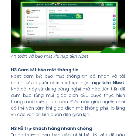
An toàn và bảo mật khi nạp tiền Nbet
H3 Cam kết bảo mật thông tin
Nbet cam kết bảo mật thông tin cá nhân và tài
chính của người chơi khi thực hiện
nạp tiền Nbet
.
Nhà cái này sử dụng công nghệ mã hóa tiên tiến để
đảm bảo rằng mọi giao dịch đều được thực hiện
trong môi trường an toàn. Điều này giúp người chơi
có thể yên tâm khi giao dịch mà không phải lo lắng
về các vấn đề liên quan đến gian lận.
H3 Hỗ trợ khách hàng nhanh chóng
Trong trường hợp bạn gặp phải bất kỳ vấn đề nào