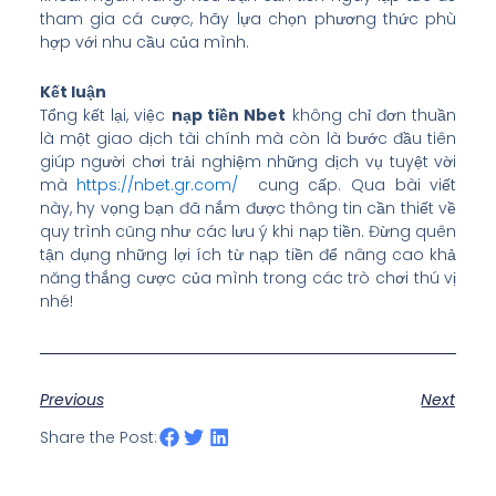
tham gia cá cược, hãy lựa chọn phương thức phù
hợp với nhu cầu của mình.
Kết luận
Tổng kết lại, việc
nạp tiền Nbet
không chỉ đơn thuần
là một giao dịch tài chính mà còn là bước đầu tiên
giúp người chơi trải nghiệm những dịch vụ tuyệt vời
mà
https://nbet.gr.com/
cung cấp. Qua bài viết
này, hy vọng bạn đã nắm được thông tin cần thiết về
quy trình cũng như các lưu ý khi nạp tiền. Đừng quên
tận dụng những lợi ích từ nạp tiền để nâng cao khả
năng thắng cược của mình trong các trò chơi thú vị
nhé!
Previous
Next
Share the Post: