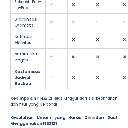
Enkripsi End-
✅
❌
❌
❌
to-End
Sinkronisasi
✅
✅
✅
✅
Otomatis
Notifikasi
✅
❌
❌
❌
Aktivitas
Antarmuka
✅
❌
❌
❌
Ringan
Kustomisasi
Jadwal
✅
❌
❌
❌
Backup
Kesimpulan?
NS2121 jelas unggul dari sisi keamanan
dan fitur yang personal.
Kesalahan Umum yang Harus Dihindari Saat
Menggunakan NS2121