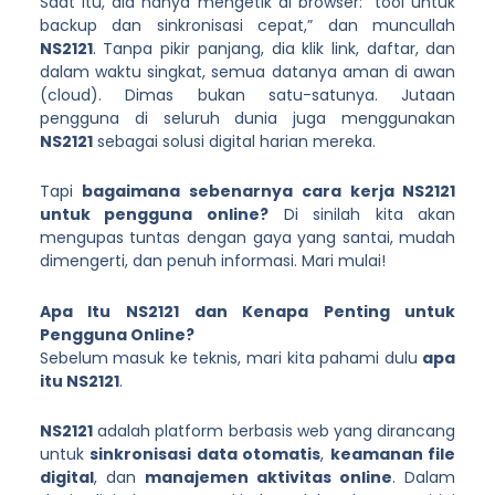
Saat itu, dia hanya mengetik di browser: “tool untuk
backup dan sinkronisasi cepat,” dan muncullah
NS2121
. Tanpa pikir panjang, dia klik link, daftar, dan
dalam waktu singkat, semua datanya aman di awan
(cloud). Dimas bukan satu-satunya. Jutaan
pengguna di seluruh dunia juga menggunakan
NS2121
sebagai solusi digital harian mereka.
Tapi
bagaimana sebenarnya cara kerja NS2121
untuk pengguna online?
Di sinilah kita akan
mengupas tuntas dengan gaya yang santai, mudah
dimengerti, dan penuh informasi. Mari mulai!
Apa Itu NS2121 dan Kenapa Penting untuk
Pengguna Online?
Sebelum masuk ke teknis, mari kita pahami dulu
apa
itu NS2121
.
NS2121
adalah platform berbasis web yang dirancang
untuk
sinkronisasi data otomatis
,
keamanan file
digital
, dan
manajemen aktivitas online
. Dalam