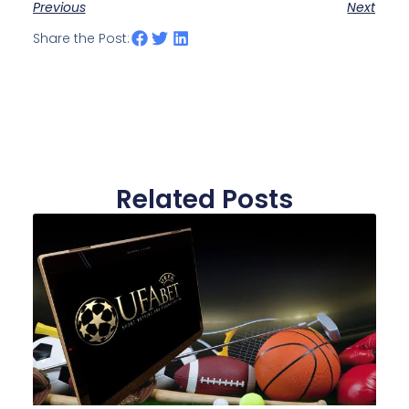
Previous
Next
Share the Post:
Related Posts