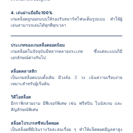
4. เล่นผ่านมือถือ 100%
เกมสล็อตถูกออกแบบให้รองรับสมาร์ทโฟนเต็มรูปแบบ ทำให้ผู้
เล่นสามารถเล่นได้ทุกที่ทุกเวลา
ประเภทของเกมสล็อตยอดนิยม
เกมสล็อตในปัจจุบันมีหลากหลายประเภท ซึ่งแต่ละแบบก็มี
เอกลักษณ์ต่างกันไป
สล็อตคลาสสิก
เป็นเกมสล็อตแบบดั้งเดิม มีวงล้อ 3 วง เน้นความเรียบง่าย
เหมาะสำหรับผู้เริ่มต้น
วิดีโอสล็อต
มีกราฟิกสวยงาม มีฟีเจอร์พิเศษ เช่น ฟรีสปิน โบนัสเกม และ
สัญลักษณ์พิเศษ
สล็อตโปรเกรสซีฟแจ็คพอต
เป็นสล็อตที่มีเงินรางวัลสะสมเรื่อย ๆ ทำให้แจ็คพอตมีมูลค่าสูง