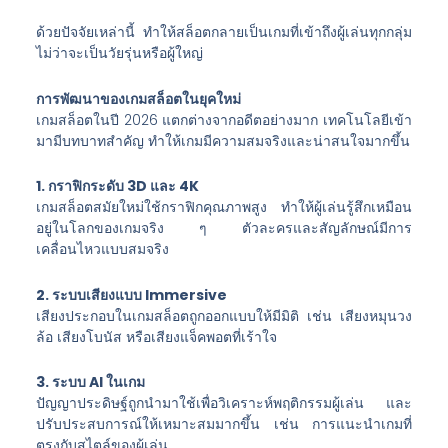
ด้วยปัจจัยเหล่านี้ ทำให้สล็อตกลายเป็นเกมที่เข้าถึงผู้เล่นทุกกลุ่ม
ไม่ว่าจะเป็นวัยรุ่นหรือผู้ใหญ่
การพัฒนาของเกมสล็อตในยุคใหม่
เกมสล็อตในปี 2026 แตกต่างจากอดีตอย่างมาก เทคโนโลยีเข้า
มามีบทบาทสำคัญ ทำให้เกมมีความสมจริงและน่าสนใจมากขึ้น
1. กราฟิกระดับ 3D และ 4K
เกมสล็อตสมัยใหม่ใช้กราฟิกคุณภาพสูง ทำให้ผู้เล่นรู้สึกเหมือน
อยู่ในโลกของเกมจริง ๆ ตัวละครและสัญลักษณ์มีการ
เคลื่อนไหวแบบสมจริง
2. ระบบเสียงแบบ Immersive
เสียงประกอบในเกมสล็อตถูกออกแบบให้มีมิติ เช่น เสียงหมุนวง
ล้อ เสียงโบนัส หรือเสียงแจ็คพอตที่เร้าใจ
3. ระบบ AI ในเกม
ปัญญาประดิษฐ์ถูกนำมาใช้เพื่อวิเคราะห์พฤติกรรมผู้เล่น และ
ปรับประสบการณ์ให้เหมาะสมมากขึ้น เช่น การแนะนำเกมที่
ตรงกับสไตล์ของผู้เล่น