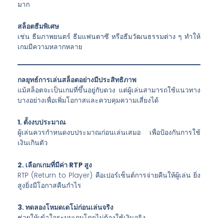
มาก
สล็อตธีมพิเศษ
เช่น ธีมภาพยนตร์ ธีมแฟนตาซี หรือธีมวัฒนธรรมต่าง ๆ ทำให้
เกมมีความหลากหลาย
กลยุทธ์การเล่นสล็อตอย่างมีประสิทธิภาพ
แม้สล็อตจะเป็นเกมที่ขึ้นอยู่กับดวง แต่ผู้เล่นสามารถใช้แนวทาง
บางอย่างเพื่อเพิ่มโอกาสและควบคุมความเสี่ยงได้
1. ตั้งงบประมาณ
ผู้เล่นควรกำหนดงบประมาณก่อนเล่นเสมอ เพื่อป้องกันการใช้
เงินเกินตัว
2. เลือกเกมที่มีค่า RTP สูง
RTP (Return to Player) คือเปอร์เซ็นต์การจ่ายคืนให้ผู้เล่น ยิ่ง
สูงยิ่งมีโอกาสคืนกำไร
3. ทดลองโหมดเดโม่ก่อนเล่นจริง
ช่วยให้เข้าใจระบบเกมโดยไม่ต้องใช้เงินจริง