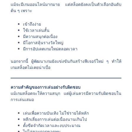
แม้จะมีเกมออนไลน์มากมาย แต่สล็อตยังคงเป็นตัวเลือกอันดับ
ต้น ๆ เพราะ
เข้าถึงง่าย
ใช้เวลาเล่นสั้น
มีความสนุกต่อเนื่อง
มีโอกาสลุ้นรางวัลใหญ่
มีการอัปเดตเกมใหม่ตลอดเวลา
นอกจากนี้ ผู้พัฒนาเกมยังแข่งขันกันสร้างฟีเจอร์ใหม่ ๆ ทำให้
เกมสล็อตไม่เคยน่าเบื่อ
ความสำคัญของการเล่นอย่างรับผิดชอบ
แม้เกมสล็อตจะให้ความสนุก แต่ผู้เล่นควรมีความรับผิดชอบใน
การเล่นเสมอ
เล่นเพื่อความบันเทิง ไม่ใช่รายได้หลัก
หลีกเลี่ยงการเล่นต่อเนื่องนานเกินไป
ตั้งขีดจำกัดเวลาและงบประมาณ
ไม่ไล่ตามการขาดทุน